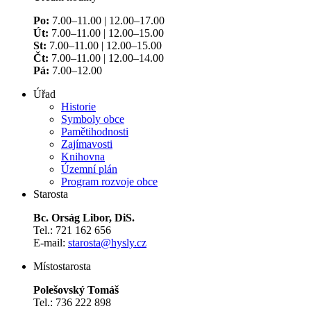
Po:
7.00–11.00 | 12.00–17.00
Út:
7.00–11.00 | 12.00–15.00
St:
7.00–11.00 | 12.00–15.00
Čt:
7.00–11.00 | 12.00–14.00
Pá:
7.00–12.00
Úřad
Historie
Symboly obce
Pamětihodnosti
Zajímavosti
Knihovna
Územní plán
Program rozvoje obce
Starosta
Bc. Orság Libor, DiS.
Tel.: 721 162 656
E-mail:
starosta@hysly.cz
​​​​​​​Místostarosta
Polešovský Tomáš
Tel.: 736 222 898