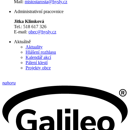
Mail:
mistostarosta@hysly.cz
Administrativní pracovnice
Jitka Klimková
Tel.: 518 617 326
E-mail:
obec@hysly.cz
Aktuálně
Aktuality
Hlášení rozhlasu
Kalendář akcí
Pálení klestí
Projekty obce
nahoru