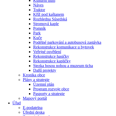
Kulturní dům
Náves
Traktor
Kříž pod kaštanem
Rozhledna Súsedská
Stromová kaple
Pomník
Park
Kuče
Podélné parkování a autobusová zastávka
Rekonstrukce komunikace u bytovek
Veřejné osvětlení
Rekonstrukce hasičky
Rekonstrukce kapličky
Stezka bosou nohou a muzeum ticha
Další projekty
Kronika obce
Plány a strategie
Územní plán
Program rozvoje obce
Pasporty a strategie
Mapový portál
Úřad
E-podatelna
Úřední deska