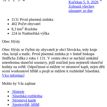
Kučekap 5. 9. 2026
Zobrazit všechny
záznamy ze dne
1131
První písemná zmínka
402
Počet obyvatel
2
8,3 km
Rozloha
224 m
Nadmořská výška
Obec Hýsly
Obec Hýsly se čtyřmi sty obyvateli je obcí Slovácka, tedy kraje
vína, krojů a tradic. První písemná zmínka je v listině biskupa
Jindřicha Zdíka z roku 1 131. V centru obce se nachází unikátní
zmenšenina sluneční soustavy, jejíž součástí jsou nejmenší sluneční
hodiny na světě. Odpočinout si můžete ve stromové kapli, nejen děti
ocení workoutové hřiště a projít se můžete k rozhledně Súsedská.
Více informací
Mohlo by Vás zajímat
Historie
Súsedská rozhledna
Stromová kaple
Sportoviště, hřiště