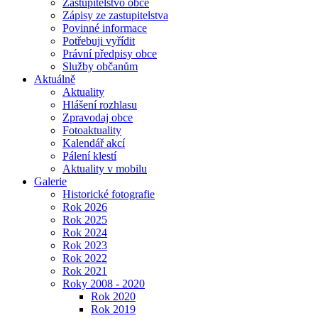
Zastupitelstvo obce
Zápisy ze zastupitelstva
Povinné informace
Potřebuji vyřídit
Právní předpisy obce
Služby občanům
Aktuálně
Aktuality
Hlášení rozhlasu
Zpravodaj obce
Fotoaktuality
Kalendář akcí
Pálení klestí
Aktuality v mobilu
Galerie
Historické fotografie
Rok 2026
Rok 2025
Rok 2024
Rok 2023
Rok 2022
Rok 2021
Roky 2008 - 2020
Rok 2020
Rok 2019