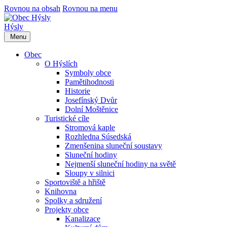
Rovnou na obsah
Rovnou na menu
Hýsly
Menu
Obec
O Hýslích
Symboly obce
Pamětihodnosti
Historie
Josefínský Dvůr
Dolní Moštěnice
Turistické cíle
Stromová kaple
Rozhledna Súsedská
Zmenšenina sluneční soustavy
Sluneční hodiny
Nejmenší sluneční hodiny na světě
Sloupy v silnici
Sportoviště a hřiště
Knihovna
Spolky a sdružení
Projekty obce
Kanalizace