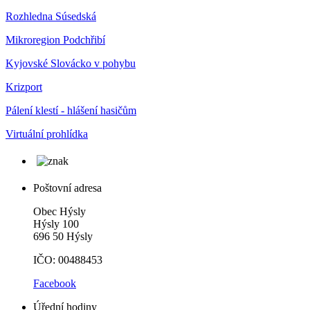
Rozhledna Súsedská
Mikroregion Podchřibí
Kyjovské Slovácko v pohybu
Krizport
Pálení klestí - hlášení hasičům
Virtuální prohlídka
Poštovní adresa
Obec Hýsly
Hýsly 100
696 50 Hýsly
IČO: 00488453
Facebook
Úřední hodiny