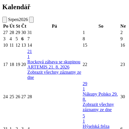
Kalendář
Srpen
2026
Po
Út
St
Čt
Pá
So
Ne
27
28
29
30
31
1
2
3
4
5
6
7
8
9
10
11
12
13
14
15
16
21
1
Rocková zábava se skupinou
17
18
19
20
22
23
ARTEMIS 21. 8. 2026
Zobrazit všechny záznamy ze
dne
29
1
Nákupy Polsko 29.
24
25
26
27
28
30
8.
Zobrazit všechny
záznamy ze dne
5
1
Hýselská fréza
31
1
2
3
4
6