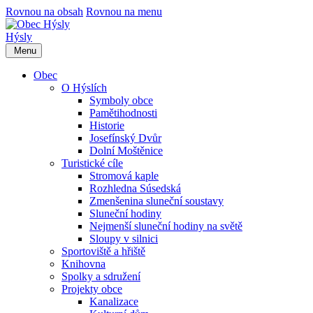
Rovnou na obsah
Rovnou na menu
Hýsly
Menu
Obec
O Hýslích
Symboly obce
Pamětihodnosti
Historie
Josefínský Dvůr
Dolní Moštěnice
Turistické cíle
Stromová kaple
Rozhledna Súsedská
Zmenšenina sluneční soustavy
Sluneční hodiny
Nejmenší sluneční hodiny na světě
Sloupy v silnici
Sportoviště a hřiště
Knihovna
Spolky a sdružení
Projekty obce
Kanalizace