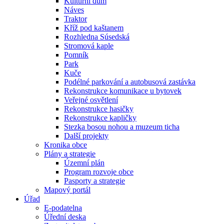
Kulturní dům
Náves
Traktor
Kříž pod kaštanem
Rozhledna Súsedská
Stromová kaple
Pomník
Park
Kuče
Podélné parkování a autobusová zastávka
Rekonstrukce komunikace u bytovek
Veřejné osvětlení
Rekonstrukce hasičky
Rekonstrukce kapličky
Stezka bosou nohou a muzeum ticha
Další projekty
Kronika obce
Plány a strategie
Územní plán
Program rozvoje obce
Pasporty a strategie
Mapový portál
Úřad
E-podatelna
Úřední deska