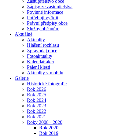
Zastupitelstvo obce
Zápisy ze zastupitelstva
Povinné informace
Potřebuji vyřídit
Právní předpisy obce
Služby občanům
Aktuálně
Aktuality
Hlášení rozhlasu
Zpravodaj obce
Fotoaktuality
Kalendář akcí
Pálení klestí
Aktuality v mobilu
Galerie
Historické fotografie
Rok 2026
Rok 2025
Rok 2024
Rok 2023
Rok 2022
Rok 2021
Roky 2008 - 2020
Rok 2020
Rok 2019