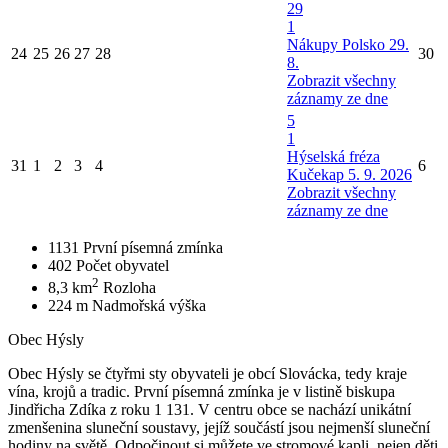
29
1
Nákupy Polsko 29.
24
25
26
27
28
30
8.
Zobrazit všechny
záznamy ze dne
5
1
Hýselská fréza
31
1
2
3
4
6
Kučekap 5. 9. 2026
Zobrazit všechny
záznamy ze dne
1131
První písemná zmínka
402
Počet obyvatel
2
8,3 km
Rozloha
224 m
Nadmořská výška
Obec Hýsly
Obec Hýsly se čtyřmi sty obyvateli je obcí Slovácka, tedy kraje
vína, krojů a tradic. První písemná zmínka je v listině biskupa
Jindřicha Zdíka z roku 1 131. V centru obce se nachází unikátní
zmenšenina sluneční soustavy, jejíž součástí jsou nejmenší sluneční
hodiny na světě. Odpočinout si můžete ve stromové kapli, nejen děti