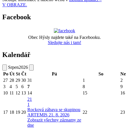
V OBRAZE.
Facebook
Obec Hýsly najdete také na Facebooku.
Sledujte nás i tam!
Kalendář
Srpen
2026
Po
Út
St
Čt
Pá
So
Ne
27
28
29
30
31
1
2
3
4
5
6
7
8
9
10
11
12
13
14
15
16
21
1
Rocková zábava se skupinou
17
18
19
20
22
23
ARTEMIS 21. 8. 2026
Zobrazit všechny záznamy ze
dne