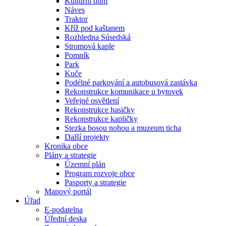
Kulturní dům
Náves
Traktor
Kříž pod kaštanem
Rozhledna Súsedská
Stromová kaple
Pomník
Park
Kuče
Podélné parkování a autobusová zastávka
Rekonstrukce komunikace u bytovek
Veřejné osvětlení
Rekonstrukce hasičky
Rekonstrukce kapličky
Stezka bosou nohou a muzeum ticha
Další projekty
Kronika obce
Plány a strategie
Územní plán
Program rozvoje obce
Pasporty a strategie
Mapový portál
Úřad
E-podatelna
Úřední deska