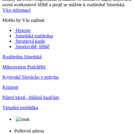
ocení workoutové hřiště a projít se můžete k rozhledně Súsedská.
Více informací
Mohlo by Vás zajímat
Historie
Súsedská rozhledna
Stromová kaple
Sportoviště, hřiště
Rozhledna Súsedská
Mikroregion Podchřibí
Kyjovské Slovácko v pohybu
Krizport
Pálení klestí - hlášení hasičům
Virtuální prohlídka
Poštovní adresa