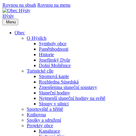
Rovnou na obsah
Rovnou na menu
Hýsly
Menu
Obec
O Hýslích
Symboly obce
Pamětihodnosti
Historie
Josefínský Dvůr
Dolní Moštěnice
Turistické cíle
Stromová kaple
Rozhledna Súsedská
Zmenšenina sluneční soustavy
Sluneční hodiny
Nejmenší sluneční hodiny na světě
Sloupy v silnici
Sportoviště a hřiště
Knihovna
Spolky a sdružení
Projekty obce
Kanalizace