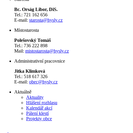
Bc. Orság Libor, DiS.
Tel.: 721 162 656
E-mail:
starosta@hysly.cz
​​​​​​​Místostarosta
Polešovský Tomáš
Tel.: 736 222 898
Mail:
mistostarosta@hysly.cz
Administrativní pracovnice
Jitka Klimková
Tel.: 518 617 326
E-mail:
obec@hysly.cz
Aktuálně
Aktuality
Hlášení rozhlasu
Kalendář akcí
Pálení klestí
Projekty obce