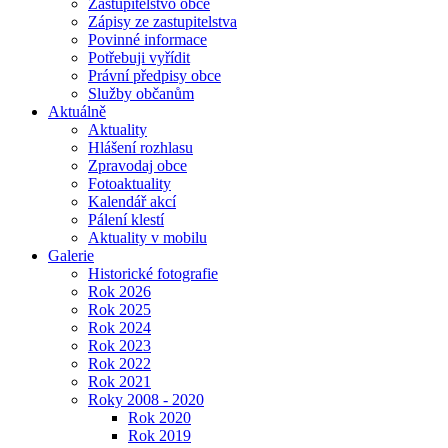
Zastupitelstvo obce
Zápisy ze zastupitelstva
Povinné informace
Potřebuji vyřídit
Právní předpisy obce
Služby občanům
Aktuálně
Aktuality
Hlášení rozhlasu
Zpravodaj obce
Fotoaktuality
Kalendář akcí
Pálení klestí
Aktuality v mobilu
Galerie
Historické fotografie
Rok 2026
Rok 2025
Rok 2024
Rok 2023
Rok 2022
Rok 2021
Roky 2008 - 2020
Rok 2020
Rok 2019