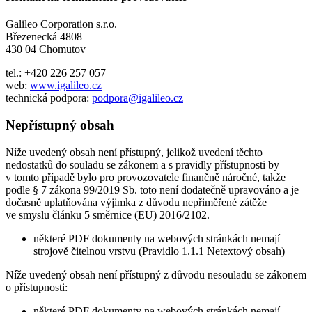
Galileo Corporation s.r.o.
Březenecká 4808
430 04 Chomutov
tel.: +420 226 257 057
web:
www.igalileo.cz
technická podpora:
podpora@igalileo.cz
Nepřístupný obsah
Níže uvedený obsah není přístupný, jelikož uvedení těchto
nedostatků do souladu se zákonem a s pravidly přístupnosti by
v tomto případě bylo pro provozovatele finančně náročné, takže
podle § 7 zákona 99/2019 Sb. toto není dodatečně upravováno a je
dočasně uplatňována výjimka z důvodu nepřiměřené zátěže
ve smyslu článku 5 směrnice (EU) 2016/2102.
některé PDF dokumenty na webových stránkách nemají
strojově čitelnou vrstvu (Pravidlo 1.1.1 Netextový obsah)
Níže uvedený obsah není přístupný z důvodu nesouladu se zákonem
o přístupnosti:
některé PDF dokumenty na webových stránkách nemají