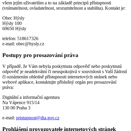
všem jejím uživatelům a to na základě principů přístupnosti
(vnímatelnost, ovladatelnost, srozumitelnost a stabilita). Kontakt je:
Obec Hýsly
Hýsly 100
69650 Hýsly
telefon: 518617326
e-mail: obec@hysly.cz
Postupy pro prosazování práva
V případě, že Vám nebyla poskytnuta odpověď nebo poskytnutá
odpověď je neadekvátní či neuspokojivá v souvislosti s Vaší žádostí
či oznámením ohledně přístupnosti internetových stránek nebo
webové aplikace, kontaktujte příslušný orgán pro prosazování
práva:
Digitální a informační agentura
Na Vápence 915/14
130 00 Praha 3
e-mail:
pristupnost@dia.gov.cz
Prohlášení provozovatele internetových stránek