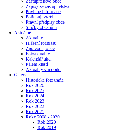
Zastupitelstvo obce
Zápisy ze zastupitelstva
Povinné informace
Potřebuji vyřídit
Právní předpisy obce
Služby občanům
Aktuálně
Aktuality
Hlášení rozhlasu
Zpravodaj obce
Fotoaktuality
Kalendář akcí
Pálení klestí
Aktuality v mobilu
Galerie
Historické fotografie
Rok 2026
Rok 2025
Rok 2024
Rok 2023
Rok 2022
Rok 2021
Roky 2008 - 2020
Rok 2020
Rok 2019