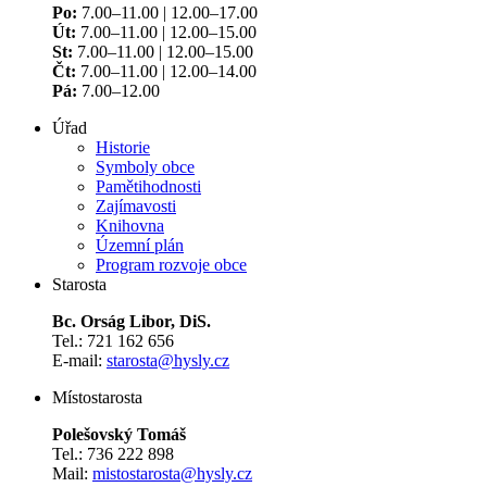
Po:
7.00–11.00 | 12.00–17.00
Út:
7.00–11.00 | 12.00–15.00
St:
7.00–11.00 | 12.00–15.00
Čt:
7.00–11.00 | 12.00–14.00
Pá:
7.00–12.00
Úřad
Historie
Symboly obce
Pamětihodnosti
Zajímavosti
Knihovna
Územní plán
Program rozvoje obce
Starosta
Bc. Orság Libor, DiS.
Tel.: 721 162 656
E-mail:
starosta@hysly.cz
​​​​​​​Místostarosta
Polešovský Tomáš
Tel.: 736 222 898
Mail:
mistostarosta@hysly.cz