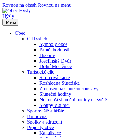
Rovnou na obsah
Rovnou na menu
Hýsly
Menu
Obec
O Hýslích
Symboly obce
Pamětihodnosti
Historie
Josefínský Dvůr
Dolní Moštěnice
Turistické cíle
Stromová kaple
Rozhledna Súsedská
Zmenšenina sluneční soustavy
Sluneční hodiny
Nejmenší sluneční hodiny na světě
Sloupy v silnici
Sportoviště a hřiště
Knihovna
Spolky a sdružení
Projekty obce
Kanalizace