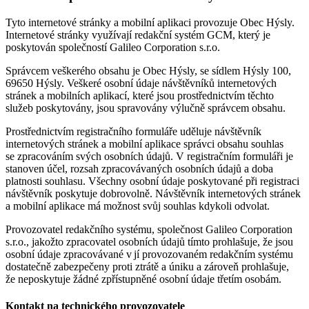
Tyto internetové stránky a mobilní aplikaci provozuje Obec Hýsly.
Internetové stránky využívají redakční systém GCM, který je
poskytován společností Galileo Corporation s.r.o.
Správcem veškerého obsahu je Obec Hýsly, se sídlem Hýsly 100,
69650 Hýsly. Veškeré osobní údaje návštěvníků internetových
stránek a mobilních aplikací, které jsou prostřednictvím těchto
služeb poskytovány, jsou spravovány výlučně správcem obsahu.
Prostřednictvím registračního formuláře uděluje návštěvník
internetových stránek a mobilní aplikace správci obsahu souhlas
se zpracováním svých osobních údajů. V registračním formuláři je
stanoven účel, rozsah zpracovávaných osobních údajů a doba
platnosti souhlasu. Všechny osobní údaje poskytované při registraci
návštěvník poskytuje dobrovolně. Návštěvník internetových stránek
a mobilní aplikace má možnost svůj souhlas kdykoli odvolat.
Provozovatel redakčního systému, společnost Galileo Corporation
s.r.o., jakožto zpracovatel osobních údajů tímto prohlašuje, že jsou
osobní údaje zpracovávané v jí provozovaném redakčním systému
dostatečně zabezpečeny proti ztrátě a úniku a zároveň prohlašuje,
že neposkytuje žádné zpřístupněné osobní údaje třetím osobám.
Kontakt na technického provozovatele