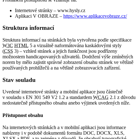
Internetové stránky – www.hysly.cz
Aplikaci V OBRAZE –
https://www.aplikacevobraze.cz/
Struktura informací
Struktura informací na stránkách byla vytvořena podle specifikace
W3C
HTML
5 a vizuálně naformátována kaskádovými styly
(
CSS
3) – vzhled stránek a jejich funkčnost jsou podřízeny
možnostem handicapovaných uživatelů. Dodržení výše zmíněných
norem by mělo zajistit správné zobrazení obsahu stránek ve většině
používaných prohlížečů a na většině zobrazovacích zařízení.
Stav souladu
Uvedené internetové stránky a mobilní aplikace jsou částečně
v souladu s EN 301 549 V2 1.2 a standardem
WCAG
2.1 z důvodu
nedostatečně přístupného obsahu anebo výjimek uvedených níže.
Přístupnost obsahu
Na internetových stránkách a v mobilní aplikaci jsou informace
nabízeny i v podobě dokumentů formátu DOC, DOCX, XLS,
XLSX a PDF, a to zejména z důvodů, že obsahují typografické