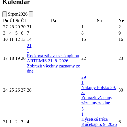
Kalendář
Srpen
2026
Po
Út
St
Čt
Pá
So
Ne
27
28
29
30
31
1
2
3
4
5
6
7
8
9
10
11
12
13
14
15
16
21
1
Rocková zábava se skupinou
17
18
19
20
22
23
ARTEMIS 21. 8. 2026
Zobrazit všechny záznamy ze
dne
29
1
Nákupy Polsko 29.
24
25
26
27
28
30
8.
Zobrazit všechny
záznamy ze dne
5
1
Hýselská fréza
31
1
2
3
4
6
Kučekap 5. 9. 2026