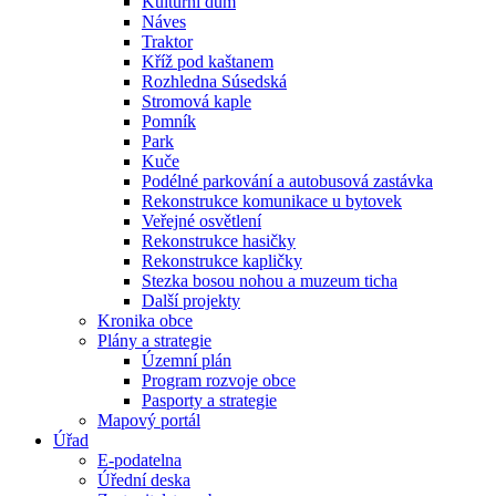
Kulturní dům
Náves
Traktor
Kříž pod kaštanem
Rozhledna Súsedská
Stromová kaple
Pomník
Park
Kuče
Podélné parkování a autobusová zastávka
Rekonstrukce komunikace u bytovek
Veřejné osvětlení
Rekonstrukce hasičky
Rekonstrukce kapličky
Stezka bosou nohou a muzeum ticha
Další projekty
Kronika obce
Plány a strategie
Územní plán
Program rozvoje obce
Pasporty a strategie
Mapový portál
Úřad
E-podatelna
Úřední deska