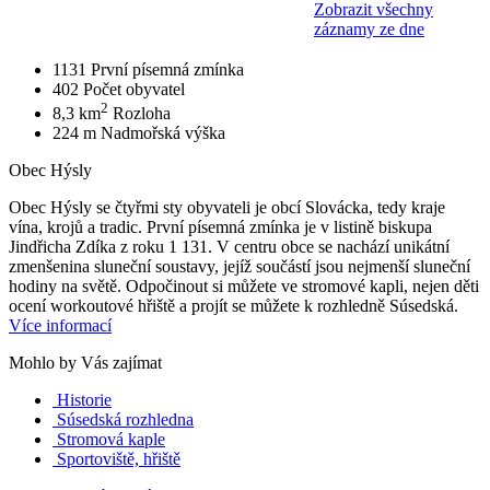
Zobrazit všechny
záznamy ze dne
1131
První písemná zmínka
402
Počet obyvatel
2
8,3 km
Rozloha
224 m
Nadmořská výška
Obec Hýsly
Obec Hýsly se čtyřmi sty obyvateli je obcí Slovácka, tedy kraje
vína, krojů a tradic. První písemná zmínka je v listině biskupa
Jindřicha Zdíka z roku 1 131. V centru obce se nachází unikátní
zmenšenina sluneční soustavy, jejíž součástí jsou nejmenší sluneční
hodiny na světě. Odpočinout si můžete ve stromové kapli, nejen děti
ocení workoutové hřiště a projít se můžete k rozhledně Súsedská.
Více informací
Mohlo by Vás zajímat
Historie
Súsedská rozhledna
Stromová kaple
Sportoviště, hřiště