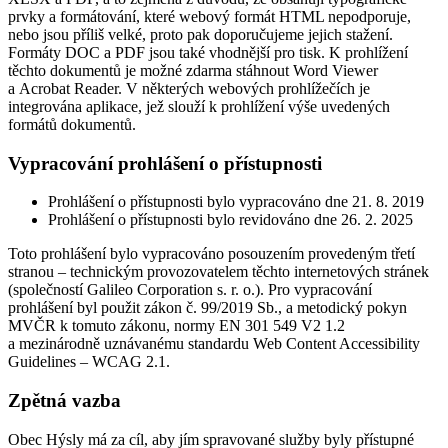
prvky a formátování, které webový formát HTML nepodporuje,
nebo jsou příliš velké, proto pak doporučujeme jejich stažení.
Formáty DOC a PDF jsou také vhodnější pro tisk. K prohlížení
těchto dokumentů je možné zdarma stáhnout Word Viewer
a Acrobat Reader. V některých webových prohlížečích je
integrována aplikace, jež slouží k prohlížení výše uvedených
formátů dokumentů.
Vypracování prohlášení o přístupnosti
Prohlášení o přístupnosti bylo vypracováno dne 21. 8. 2019
Prohlášení o přístupnosti bylo revidováno dne 26. 2. 2025
Toto prohlášení bylo vypracováno posouzením provedeným třetí
stranou – technickým provozovatelem těchto internetových stránek
(společností Galileo Corporation s. r. o.). Pro vypracování
prohlášení byl použit zákon č. 99/2019 Sb., a metodický pokyn
MVČR k tomuto zákonu, normy EN 301 549 V2 1.2
a mezinárodně uznávanému standardu Web Content Accessibility
Guidelines – WCAG 2.1.
Zpětná vazba
Obec Hýsly má za cíl, aby jím spravované služby byly přístupné