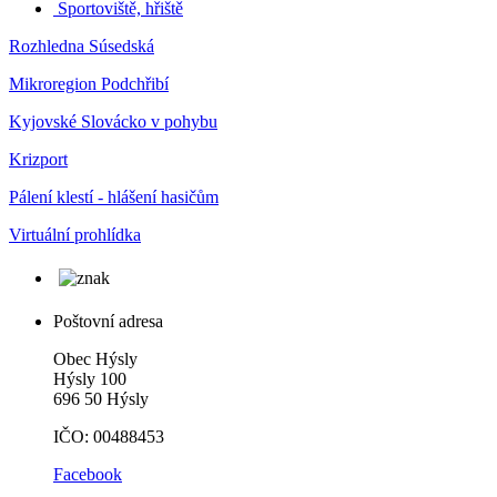
Sportoviště, hřiště
Rozhledna Súsedská
Mikroregion Podchřibí
Kyjovské Slovácko v pohybu
Krizport
Pálení klestí - hlášení hasičům
Virtuální prohlídka
Poštovní adresa
Obec Hýsly
Hýsly 100
696 50 Hýsly
IČO: 00488453
Facebook