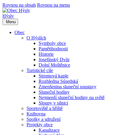
Rovnou na obsah
Rovnou na menu
Hýsly
Menu
Obec
O Hýslích
Symboly obce
Pamětihodnosti
Historie
Josefínský Dvůr
Dolní Moštěnice
Turistické cíle
Stromová kaple
Rozhledna Súsedská
Zmenšenina sluneční soustavy
Sluneční hodiny
Nejmenší sluneční hodiny na světě
Sloupy v silnici
Sportoviště a hřiště
Knihovna
Spolky a sdružení
Projekty obce
Kanalizace