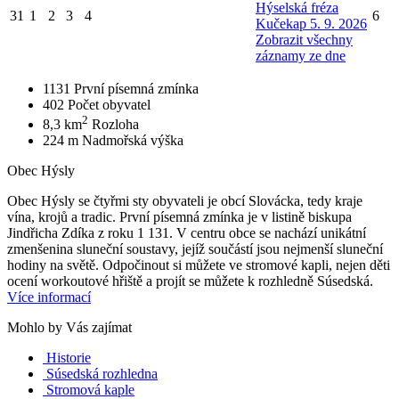
Hýselská fréza
31
1
2
3
4
6
Kučekap 5. 9. 2026
Zobrazit všechny
záznamy ze dne
1131
První písemná zmínka
402
Počet obyvatel
2
8,3 km
Rozloha
224 m
Nadmořská výška
Obec Hýsly
Obec Hýsly se čtyřmi sty obyvateli je obcí Slovácka, tedy kraje
vína, krojů a tradic. První písemná zmínka je v listině biskupa
Jindřicha Zdíka z roku 1 131. V centru obce se nachází unikátní
zmenšenina sluneční soustavy, jejíž součástí jsou nejmenší sluneční
hodiny na světě. Odpočinout si můžete ve stromové kapli, nejen děti
ocení workoutové hřiště a projít se můžete k rozhledně Súsedská.
Více informací
Mohlo by Vás zajímat
Historie
Súsedská rozhledna
Stromová kaple