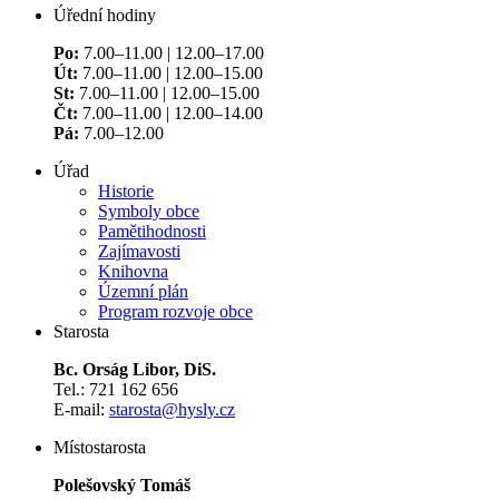
Úřední hodiny
Po:
7.00–11.00 | 12.00–17.00
Út:
7.00–11.00 | 12.00–15.00
St:
7.00–11.00 | 12.00–15.00
Čt:
7.00–11.00 | 12.00–14.00
Pá:
7.00–12.00
Úřad
Historie
Symboly obce
Pamětihodnosti
Zajímavosti
Knihovna
Územní plán
Program rozvoje obce
Starosta
Bc. Orság Libor, DiS.
Tel.: 721 162 656
E-mail:
starosta@hysly.cz
​​​​​​​Místostarosta
Polešovský Tomáš