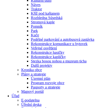
Kulturní dům
Náves
Traktor
Kříž pod kaštanem
Rozhledna Súsedská
Stromová kaple
Pomník
Park
Kuče
Podélné parkování a autobusová zastávka
Rekonstrukce komunikace u bytovek
Veřejné osvětlení
Rekonstrukce hasičky
Rekonstrukce kapličky
Stezka bosou nohou a muzeum ticha
Další projekty
Kronika obce
Plány a strategie
Územní plán
Program rozvoje obce
Pasporty a strategie
Mapový portál
Úřad
E-podatelna
Úřední deska