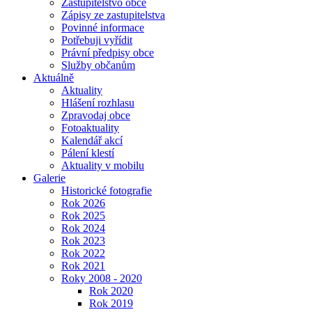
Zastupitelstvo obce
Zápisy ze zastupitelstva
Povinné informace
Potřebuji vyřídit
Právní předpisy obce
Služby občanům
Aktuálně
Aktuality
Hlášení rozhlasu
Zpravodaj obce
Fotoaktuality
Kalendář akcí
Pálení klestí
Aktuality v mobilu
Galerie
Historické fotografie
Rok 2026
Rok 2025
Rok 2024
Rok 2023
Rok 2022
Rok 2021
Roky 2008 - 2020
Rok 2020
Rok 2019