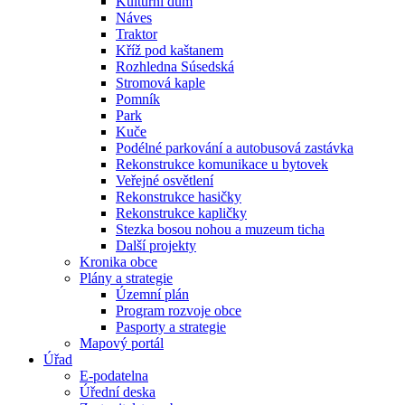
Kulturní dům
Náves
Traktor
Kříž pod kaštanem
Rozhledna Súsedská
Stromová kaple
Pomník
Park
Kuče
Podélné parkování a autobusová zastávka
Rekonstrukce komunikace u bytovek
Veřejné osvětlení
Rekonstrukce hasičky
Rekonstrukce kapličky
Stezka bosou nohou a muzeum ticha
Další projekty
Kronika obce
Plány a strategie
Územní plán
Program rozvoje obce
Pasporty a strategie
Mapový portál
Úřad
E-podatelna
Úřední deska