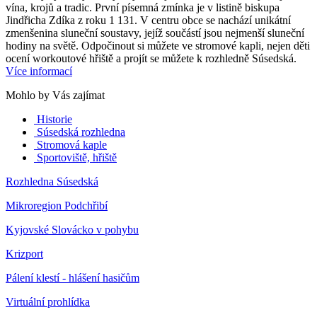
vína, krojů a tradic. První písemná zmínka je v listině biskupa
Jindřicha Zdíka z roku 1 131. V centru obce se nachází unikátní
zmenšenina sluneční soustavy, jejíž součástí jsou nejmenší sluneční
hodiny na světě. Odpočinout si můžete ve stromové kapli, nejen děti
ocení workoutové hřiště a projít se můžete k rozhledně Súsedská.
Více informací
Mohlo by Vás zajímat
Historie
Súsedská rozhledna
Stromová kaple
Sportoviště, hřiště
Rozhledna Súsedská
Mikroregion Podchřibí
Kyjovské Slovácko v pohybu
Krizport
Pálení klestí - hlášení hasičům
Virtuální prohlídka