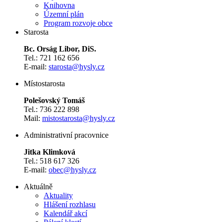
Knihovna
Územní plán
Program rozvoje obce
Starosta
Bc. Orság Libor, DiS.
Tel.: 721 162 656
E-mail:
starosta@hysly.cz
​​​​​​​Místostarosta
Polešovský Tomáš
Tel.: 736 222 898
Mail:
mistostarosta@hysly.cz
Administrativní pracovnice
Jitka Klimková
Tel.: 518 617 326
E-mail:
obec@hysly.cz
Aktuálně
Aktuality
Hlášení rozhlasu
Kalendář akcí