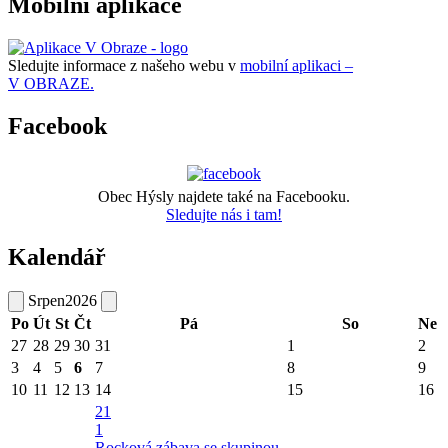
Mobilní aplikace
Sledujte informace z našeho webu v
mobilní aplikaci –
V OBRAZE.
Facebook
Obec Hýsly najdete také na Facebooku.
Sledujte nás i tam!
Kalendář
Srpen
2026
Po
Út
St
Čt
Pá
So
Ne
27
28
29
30
31
1
2
3
4
5
6
7
8
9
10
11
12
13
14
15
16
21
1
Rocková zábava se skupinou