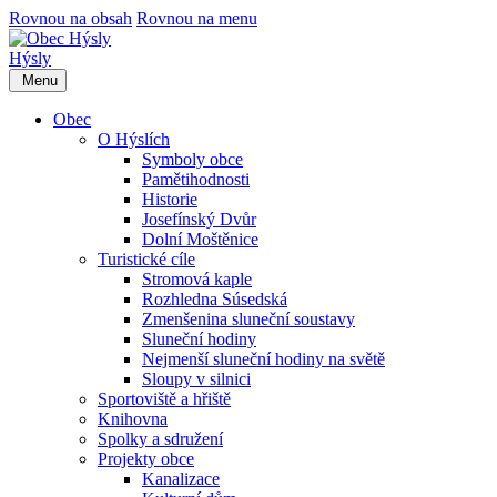
Rovnou na obsah
Rovnou na menu
Hýsly
Menu
Obec
O Hýslích
Symboly obce
Pamětihodnosti
Historie
Josefínský Dvůr
Dolní Moštěnice
Turistické cíle
Stromová kaple
Rozhledna Súsedská
Zmenšenina sluneční soustavy
Sluneční hodiny
Nejmenší sluneční hodiny na světě
Sloupy v silnici
Sportoviště a hřiště
Knihovna
Spolky a sdružení
Projekty obce
Kanalizace