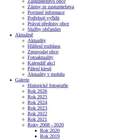
Zastupitelstvo obce
Zápisy ze zastupitelstva
Povinné informace
Potřebuji vyřídit
Právní předpisy obce
Služby občanům
Aktuálně
Aktuality
Hlášení rozhlasu
Zpravodaj obce
Fotoaktuality
Kalendář akcí
Pálení klestí
Aktuality v mobilu
Galerie
Historické fotografie
Rok 2026
Rok 2025
Rok 2024
Rok 2023
Rok 2022
Rok 2021
Roky 2008 - 2020
Rok 2020
Rok 2019