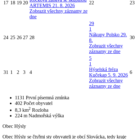
17
18
19
20
22
23
ARTEMIS 21. 8. 2026
Zobrazit všechny záznamy ze
dne
29
1
Nákupy Polsko 29.
24
25
26
27
28
30
8.
Zobrazit všechny
záznamy ze dne
5
1
Hýselská fréza
31
1
2
3
4
6
Kučekap 5. 9. 2026
Zobrazit všechny
záznamy ze dne
1131
První písemná zmínka
402
Počet obyvatel
2
8,3 km
Rozloha
224 m
Nadmořská výška
Obec Hýsly
Obec Hýsly se čtyřmi sty obyvateli je obcí Slovácka, tedy kraje