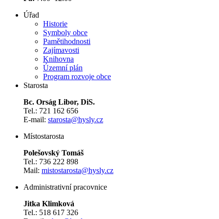
Úřad
Historie
Symboly obce
Pamětihodnosti
Zajímavosti
Knihovna
Územní plán
Program rozvoje obce
Starosta
Bc. Orság Libor, DiS.
Tel.: 721 162 656
E-mail:
starosta@hysly.cz
​​​​​​​Místostarosta
Polešovský Tomáš
Tel.: 736 222 898
Mail:
mistostarosta@hysly.cz
Administrativní pracovnice
Jitka Klimková
Tel.: 518 617 326