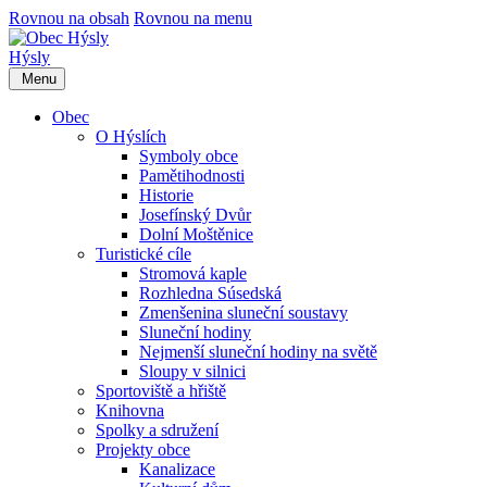
Rovnou na obsah
Rovnou na menu
Hýsly
Menu
Obec
O Hýslích
Symboly obce
Pamětihodnosti
Historie
Josefínský Dvůr
Dolní Moštěnice
Turistické cíle
Stromová kaple
Rozhledna Súsedská
Zmenšenina sluneční soustavy
Sluneční hodiny
Nejmenší sluneční hodiny na světě
Sloupy v silnici
Sportoviště a hřiště
Knihovna
Spolky a sdružení
Projekty obce
Kanalizace