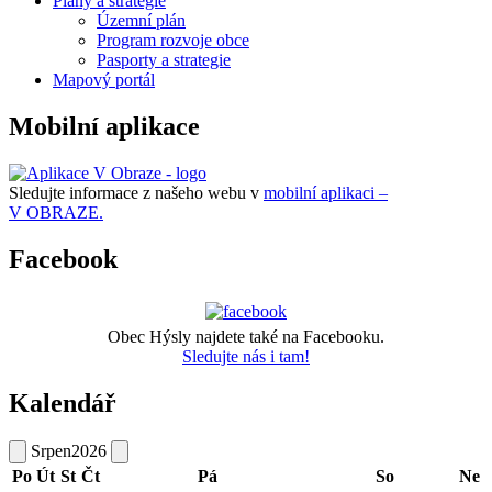
Plány a strategie
Územní plán
Program rozvoje obce
Pasporty a strategie
Mapový portál
Mobilní aplikace
Sledujte informace z našeho webu v
mobilní aplikaci –
V OBRAZE.
Facebook
Obec Hýsly najdete také na Facebooku.
Sledujte nás i tam!
Kalendář
Srpen
2026
Po
Út
St
Čt
Pá
So
Ne