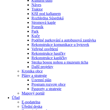
Kulturní dům
Náves
Traktor
Kříž pod kaštanem
Rozhledna Súsedská
Stromová kaple
Pomník
Park
Kuče
Podélné parkování a autobusová zastávka
Rekonstrukce komunikace u bytovek
Veřejné osvětlení
Rekonstrukce hasičky
Rekonstrukce kapličky
Stezka bosou nohou a muzeum ticha
Další projekty
Kronika obce
Plány a strategie
Územní plán
Program rozvoje obce
Pasporty a strategie
Mapový portál
Úřad
E-podatelna
Úřední deska