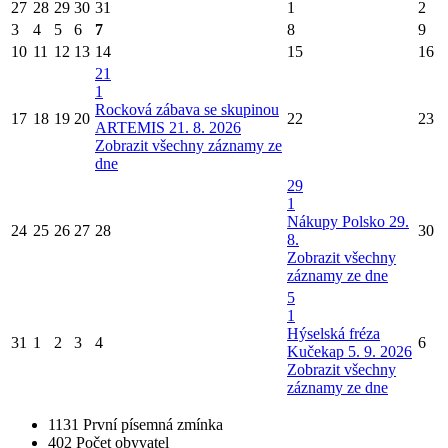
27
28
29
30
31
1
2
3
4
5
6
7
8
9
10
11
12
13
14
15
16
21
1
Rocková zábava se skupinou
17
18
19
20
22
23
ARTEMIS 21. 8. 2026
Zobrazit všechny záznamy ze
dne
29
1
Nákupy Polsko 29.
24
25
26
27
28
30
8.
Zobrazit všechny
záznamy ze dne
5
1
Hýselská fréza
31
1
2
3
4
6
Kučekap 5. 9. 2026
Zobrazit všechny
záznamy ze dne
1131
První písemná zmínka
402
Počet obyvatel