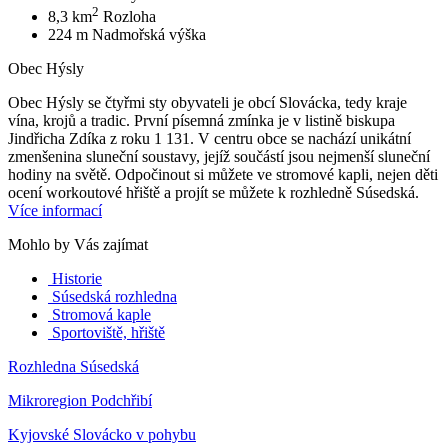
2
8,3 km
Rozloha
224 m
Nadmořská výška
Obec Hýsly
Obec Hýsly se čtyřmi sty obyvateli je obcí Slovácka, tedy kraje
vína, krojů a tradic. První písemná zmínka je v listině biskupa
Jindřicha Zdíka z roku 1 131. V centru obce se nachází unikátní
zmenšenina sluneční soustavy, jejíž součástí jsou nejmenší sluneční
hodiny na světě. Odpočinout si můžete ve stromové kapli, nejen děti
ocení workoutové hřiště a projít se můžete k rozhledně Súsedská.
Více informací
Mohlo by Vás zajímat
Historie
Súsedská rozhledna
Stromová kaple
Sportoviště, hřiště
Rozhledna Súsedská
Mikroregion Podchřibí
Kyjovské Slovácko v pohybu