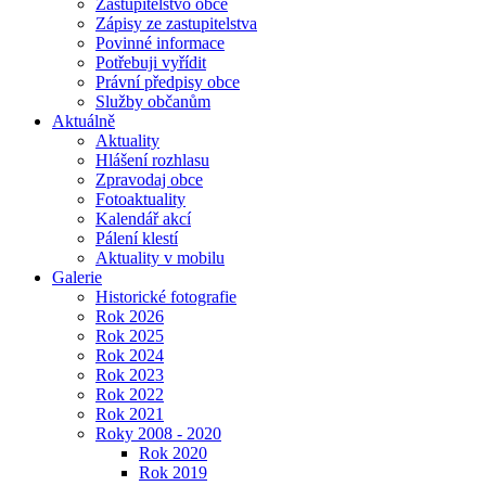
Zastupitelstvo obce
Zápisy ze zastupitelstva
Povinné informace
Potřebuji vyřídit
Právní předpisy obce
Služby občanům
Aktuálně
Aktuality
Hlášení rozhlasu
Zpravodaj obce
Fotoaktuality
Kalendář akcí
Pálení klestí
Aktuality v mobilu
Galerie
Historické fotografie
Rok 2026
Rok 2025
Rok 2024
Rok 2023
Rok 2022
Rok 2021
Roky 2008 - 2020
Rok 2020
Rok 2019