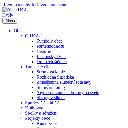
Rovnou na obsah
Rovnou na menu
Hýsly
Menu
Obec
O Hýslích
Symboly obce
Pamětihodnosti
Historie
Josefínský Dvůr
Dolní Moštěnice
Turistické cíle
Stromová kaple
Rozhledna Súsedská
Zmenšenina sluneční soustavy
Sluneční hodiny
Nejmenší sluneční hodiny na světě
Sloupy v silnici
Sportoviště a hřiště
Knihovna
Spolky a sdružení
Projekty obce
Kanalizace