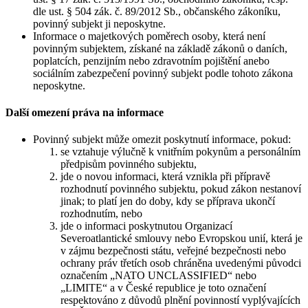
dle ust. § 504 zák. č. 89/2012 Sb., občanského zákoníku,
povinný subjekt ji neposkytne.
Informace o majetkových poměrech osoby, která není
povinným subjektem, získané na základě zákonů o daních,
poplatcích, penzijním nebo zdravotním pojištění anebo
sociálním zabezpečení povinný subjekt podle tohoto zákona
neposkytne.
Další omezení práva na informace
Povinný subjekt může omezit poskytnutí informace, pokud:
se vztahuje výlučně k vnitřním pokynům a personálním
předpisům povinného subjektu,
jde o novou informaci, která vznikla při přípravě
rozhodnutí povinného subjektu, pokud zákon nestanoví
jinak; to platí jen do doby, kdy se příprava ukončí
rozhodnutím, nebo
jde o informaci poskytnutou Organizací
Severoatlantické smlouvy nebo Evropskou unií, která je
v zájmu bezpečnosti státu, veřejné bezpečnosti nebo
ochrany práv třetích osob chráněna uvedenými původci
označením „NATO UNCLASSIFIED“ nebo
„LIMITE“ a v České republice je toto označení
respektováno z důvodů plnění povinností vyplývajících