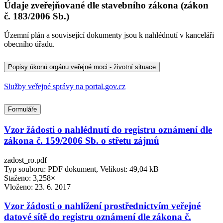
Údaje zveřejňované dle stavebního zákona (zákon
č. 183/2006 Sb.)
Územní plán a související dokumenty jsou k nahlédnutí v kanceláři
obecního úřadu.
Popisy úkonů orgánu veřejné moci - životní situace
Služby veřejné správy na portal.gov.cz
Formuláře
Vzor žádosti o nahlédnutí do registru oznámení dle
zákona č. 159/2006 Sb. o střetu zájmů
zadost_ro.pdf
Typ souboru: PDF dokument, Velikost: 49,04 kB
Staženo: 3,258×
Vloženo:
23. 6. 2017
Vzor žádosti o nahlížení prostřednictvím veřejné
datové sítě do registru oznámení dle zákona č.