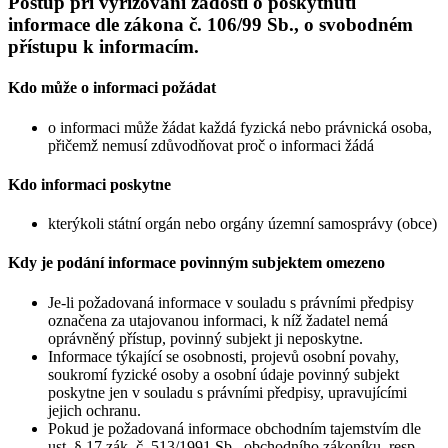
Postup při vyřizování žádostí o poskytnutí
informace dle zákona č. 106/99 Sb., o svobodném
přístupu k informacím.
Kdo může o informaci požádat
o informaci může žádat každá fyzická nebo právnická osoba,
přičemž nemusí zdůvodňovat proč o informaci žádá
Kdo informaci poskytne
kterýkoli státní orgán nebo orgány územní samosprávy (obce)
Kdy je podání informace povinným subjektem omezeno
Je-li požadovaná informace v souladu s právními předpisy
označena za utajovanou informaci, k níž žadatel nemá
oprávněný přístup, povinný subjekt ji neposkytne.
Informace týkající se osobnosti, projevů osobní povahy,
soukromí fyzické osoby a osobní údaje povinný subjekt
poskytne jen v souladu s právními předpisy, upravujícími
jejich ochranu.
Pokud je požadovaná informace obchodním tajemstvím dle
ust. § 17 zák. č. 513/1991 Sb., obchodního zákoníku, resp.