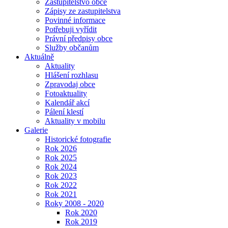
Zastupitelstvo obce
Zápisy ze zastupitelstva
Povinné informace
Potřebuji vyřídit
Právní předpisy obce
Služby občanům
Aktuálně
Aktuality
Hlášení rozhlasu
Zpravodaj obce
Fotoaktuality
Kalendář akcí
Pálení klestí
Aktuality v mobilu
Galerie
Historické fotografie
Rok 2026
Rok 2025
Rok 2024
Rok 2023
Rok 2022
Rok 2021
Roky 2008 - 2020
Rok 2020
Rok 2019