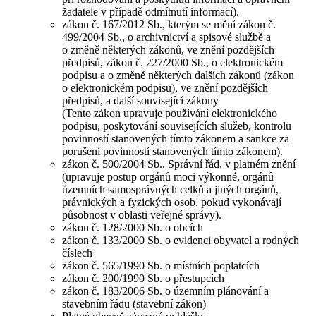
žadatele v případě odmítnutí informací).
zákon č. 167/2012 Sb., kterým se mění zákon č.
499/2004 Sb., o archivnictví a spisové službě a
o změně některých zákonů, ve znění pozdějších
předpisů, zákon č. 227/2000 Sb., o elektronickém
podpisu a o změně některých dalších zákonů (zákon
o elektronickém podpisu), ve znění pozdějších
předpisů, a další související zákony
(Tento zákon upravuje používání elektronického
podpisu, poskytování souvisejících služeb, kontrolu
povinností stanovených tímto zákonem a sankce za
porušení povinností stanovených tímto zákonem).
zákon č. 500/2004 Sb., Správní řád, v platném znění
(upravuje postup orgánů moci výkonné, orgánů
územních samosprávných celků a jiných orgánů,
právnických a fyzických osob, pokud vykonávají
působnost v oblasti veřejné správy).
zákon č. 128/2000 Sb. o obcích
zákon č. 133/2000 Sb. o evidenci obyvatel a rodných
číslech
zákon č. 565/1990 Sb. o místních poplatcích
zákon č. 200/1990 Sb. o přestupcích
zákon č. 183/2006 Sb. o územním plánování a
stavebním řádu (stavební zákon)