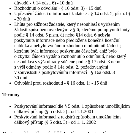
důvodů - § 14 odst. 6) - 10 dnů
Rozhodnutí o odvolání - § 16 odst. 3) - 15 dnů
Upřesnění žádosti o informaci žadatele - § 14 odst. 5, písm. b)
- 30 dnů
Lhůta pro stížnost žadatele, který nesouhlasí s vyřízením
žádosti způsobem uvedeným v § 6; kterému po uplynutí lhůty
podle § 14 odst. 5 písm. d) nebo §14 odst. 6 nebyla
poskytnuta informace nebo předložena konečná licenční
nabídka a nebylo vydáno rozhodnutí o odmítnutí žádosti;
kterému byla informace poskytnuta částečně, aniž bylo
o zbytku žádosti vydáno rozhodnutí o odmítnutí, nebo který
nesouhlasí s výší úhrady sdělené podle § 17 odst. 3 nebo
s výší odměny podle § 14a odst. 2, požadovanými
v souvislosti s poskytováním informací - § 16a odst. 3 –
30 dnů
Odvolání proti rozhodnutí - § 16 odst. 1) - 15 dnů
Termíny
Poskytování informací dle § 5 odst. 1 způsobem umožňujícím
dálkový přístup (§ 5 odst. 2) - od 1.1.2001
Poskytování informací z registrů způsobem umožňujícím
dálkový přístup (§ 5 odst. 3) - od 1. 1. 2002