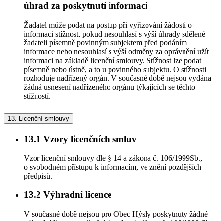
úhrad za poskytnutí informací
Žadatel může podat na postup při vyřizování žádosti o
informaci stížnost, pokud nesouhlasí s výší úhrady sdělené
žadateli písemně povinným subjektem před podáním
informace nebo nesouhlasí s výší odměny za oprávnění užít
informaci na základě licenční smlouvy. Stížnost lze podat
písemně nebo ústně, a to u povinného subjektu. O stížnosti
rozhoduje nadřízený orgán. V současné době nejsou vydána
žádná usnesení nadřízeného orgánu týkajících se těchto
stížností.
13.
Licenční smlouvy
13.1
Vzory licenčních smluv
Vzor licenční smlouvy dle § 14 a zákona č. 106/1999Sb.,
o svobodném přístupu k informacím, ve znění pozdějších
předpisů.
13.2
Výhradní licence
V současné době nejsou pro Obec Hýsly poskytnuty žádné