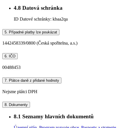
4.8
Datová schránka
ID Datové schránky:
kbaa2qa
5.
Případné platby lze poukázat
1442458339/0800 (Česká spořitelna, a.s.)
6.
IČO
00488453
7.
Plátce daně z přidané hodnoty
Nejsme plátci DPH
8.
Dokumenty
8.1
Seznamy hlavních dokumentů
Územní plán
,
Program rozvoje obce
,
Pasporty a strategie