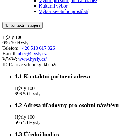
Výbor pro sport, děti a mládež
Kulturní výbor
Výbor životního prostředí
4.
Kontaktní spojení
Hýsly 100
696 50 Hýsly
Telefon:
+420 518 617 326
E-mail:
obec@hysly.cz
WWW:
www.hysly.cz/
ID Datové schránky:
kbaa2qa
4.1
Kontaktní poštovní adresa
Hýsly 100
696 50 Hýsly
4.2
Adresa úřadovny pro osobní návštěvu
Hýsly 100
696 50 Hýsly
4.3
Úřední hodiny