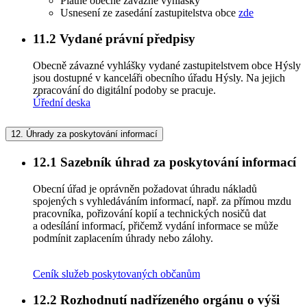
Platné obecně závazné vyhlášky
Usnesení ze zasedání zastupitelstva obce
zde
11.2
Vydané právní předpisy
Obecně závazné vyhlášky vydané zastupitelstvem obce Hýsly
jsou dostupné v kanceláři obecního úřadu Hýsly. Na jejich
zpracování do digitální podoby se pracuje.
Úřední deska
12.
Úhrady za poskytování informací
12.1
Sazebník úhrad za poskytování informací
Obecní úřad je oprávněn požadovat úhradu nákladů
spojených s vyhledáváním informací, např. za přímou mzdu
pracovníka, pořizování kopií a technických nosičů dat
a odesílání informací, přičemž vydání informace se může
podmínit zaplacením úhrady nebo zálohy.
Ceník služeb poskytovaných občanům
12.2
Rozhodnutí nadřízeného orgánu o výši