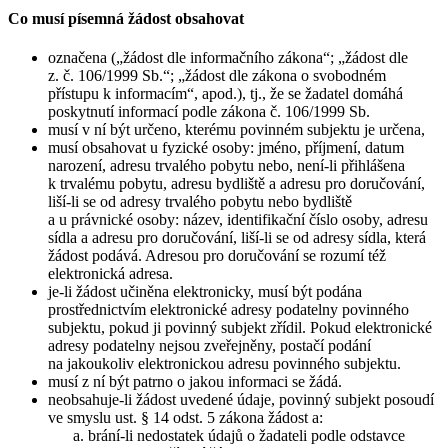
Co musí písemná žádost obsahovat
označena („žádost dle informačního zákona“; „žádost dle
z. č. 106/1999 Sb.“; „žádost dle zákona o svobodném
přístupu k informacím“, apod.), tj., že se žadatel domáhá
poskytnutí informací podle zákona č. 106/1999 Sb.
musí v ní být určeno, kterému povinném subjektu je určena,
musí obsahovat u fyzické osoby: jméno, příjmení, datum
narození, adresu trvalého pobytu nebo, není-li přihlášena
k trvalému pobytu, adresu bydliště a adresu pro doručování,
liší-li se od adresy trvalého pobytu nebo bydliště
a u právnické osoby: název, identifikační číslo osoby, adresu
sídla a adresu pro doručování, liší-li se od adresy sídla, která
žádost podává. Adresou pro doručování se rozumí též
elektronická adresa.
je-li žádost učiněna elektronicky, musí být podána
prostřednictvím elektronické adresy podatelny povinného
subjektu, pokud ji povinný subjekt zřídil. Pokud elektronické
adresy podatelny nejsou zveřejněny, postačí podání
na jakoukoliv elektronickou adresu povinného subjektu.
musí z ní být patrno o jakou informaci se žádá.
neobsahuje-li žádost uvedené údaje, povinný subjekt posoudí
ve smyslu ust. § 14 odst. 5 zákona žádost a:
brání-li nedostatek údajů o žadateli podle odstavce