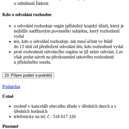
o odmítnutí žádosti
Kdo o odvolání rozhodne
o odvolání rozhoduje orgán (příslušný krajský úřad), který je
nejblíže nadřízeným povinného subjektu, který rozhodnutí
vydal
ten, kdo o odvolání rozhoduje, tak musí učinit ve lhůtě
do 15 dnů od předložení odvolání tím, kdo rozhodnutí vydal
proti rozhodnutí odvolacího orgánu se již nelze odvolat. Lze
však podat návrh na přezkoumání takového rozhodnutí
u příslušného soudu.
10.
Příjem podání a podnětů
Podatelna
Ústně
osobně v kanceláři obecního úřadu v úředních dnech a v
úředních hodinách
telefonicky na tel. č.: 518 617 326
Písemně