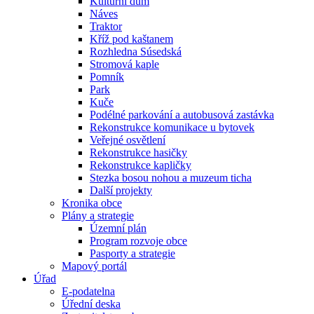
Kulturní dům
Náves
Traktor
Kříž pod kaštanem
Rozhledna Súsedská
Stromová kaple
Pomník
Park
Kuče
Podélné parkování a autobusová zastávka
Rekonstrukce komunikace u bytovek
Veřejné osvětlení
Rekonstrukce hasičky
Rekonstrukce kapličky
Stezka bosou nohou a muzeum ticha
Další projekty
Kronika obce
Plány a strategie
Územní plán
Program rozvoje obce
Pasporty a strategie
Mapový portál
Úřad
E-podatelna
Úřední deska