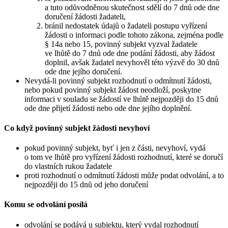
a tuto odůvodněnou skutečnost sdělí do 7 dnů ode dne
doručení žádosti žadateli,
bránil nedostatek údajů o žadateli postupu vyřízení
žádosti o informaci podle tohoto zákona, zejména podle
§ 14a nebo 15, povinný subjekt vyzval žadatele
ve lhůtě do 7 dnů ode dne podání žádosti, aby žádost
doplnil, avšak žadatel nevyhověl této výzvě do 30 dnů
ode dne jejího doručení.
Nevydá-li povinný subjekt rozhodnutí o odmítnutí žádosti,
nebo pokud povinný subjekt žádost neodloží, poskytne
informaci v souladu se žádostí ve lhůtě nejpozději do 15 dnů
ode dne přijetí žádosti nebo ode dne jejího doplnění.
Co když povinný subjekt žádosti nevyhoví
pokud povinný subjekt, byť i jen z části, nevyhoví, vydá
o tom ve lhůtě pro vyřízení žádosti rozhodnutí, které se doručí
do vlastních rukou žadatele
proti rozhodnutí o odmítnutí žádosti může podat odvolání, a to
nejpozději do 15 dnů od jeho doručení
Komu se odvolání posílá
odvolání se podává u subjektu, který vydal rozhodnutí