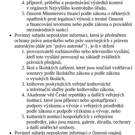
přípravě, průběhu a projednávání výsledků kontrol
v orgánech Nejvyššího kontrolního úřadu,
činnosti Ministerstva financí podle zákona o některých
opatřeních proti legalizaci výnosů z trestné činnosti
a financování terorismu nebo podle zákona o provádění
mezinárodních sankcí.
Povinný subjekt neposkytne informaci, která je předmětem
ochrany práva autorského nebo práv souvisejících s právem
autorským (dále jen "právo autorské") , je-li v držení
provozovatelů rozhlasového nebo televizního vysílání,
kteří toto vysílání provozují na základě zvláštních
právních předpisů,
škol a školských zařízení, které jsou součástí vzdělávací
soustavy podle školského zákona a podle zákona
o vysokých školách,
knihoven poskytujících veřejné knihovnické
a informační služby podle knihovního zákona,
Akademie věd České republiky a dalších veřejných
institucí, které jsou příjemci nebo spolupříjemci
podpory výzkumu a vývoje z veřejných prostředků
podle zákona o podpoře výzkumu a vývoje, nebo
kulturních institucí hospodařících s veřejnými
prostředky, jako jsou muzea, galerie, divadla, orchestry
a další umělecké soubory.
Povinný subjekt neposkytne informaci o činnosti orgánů