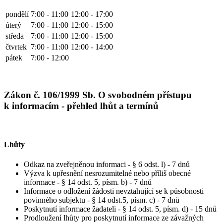
pondělí
7:00 - 11:00
12:00 - 17:00
úterý
7:00 - 11:00
12:00 - 15:00
středa
7:00 - 11:00
12:00 - 15:00
čtvrtek
7:00 - 11:00
12:00 - 14:00
pátek
7:00 - 12:00
Zákon č. 106/1999 Sb. O svobodném přístupu
k informacím - přehled lhůt a termínů
Lhůty
Odkaz na zveřejněnou informaci - § 6 odst. l) - 7 dnů
Výzva k upřesnění nesrozumitelné nebo příliš obecné
informace - § 14 odst. 5, písm. b) - 7 dnů
Informace o odložení žádosti nevztahující se k působnosti
povinného subjektu - § 14 odst.5, písm. c) - 7 dnů
Poskytnutí informace žadateli - § 14 odst. 5, písm. d) - 15 dnů
Prodloužení lhůty pro poskytnutí informace ze závažných