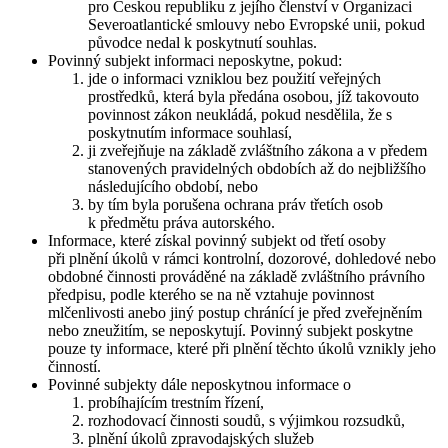
pro Českou republiku z jejího členství v Organizaci
Severoatlantické smlouvy nebo Evropské unii, pokud
původce nedal k poskytnutí souhlas.
Povinný subjekt informaci neposkytne, pokud:
jde o informaci vzniklou bez použití veřejných
prostředků, která byla předána osobou, jíž takovouto
povinnost zákon neukládá, pokud nesdělila, že s
poskytnutím informace souhlasí,
ji zveřejňuje na základě zvláštního zákona a v předem
stanovených pravidelných obdobích až do nejbližšího
následujícího období, nebo
by tím byla porušena ochrana práv třetích osob
k předmětu práva autorského.
Informace, které získal povinný subjekt od třetí osoby
při plnění úkolů v rámci kontrolní, dozorové, dohledové nebo
obdobné činnosti prováděné na základě zvláštního právního
předpisu, podle kterého se na ně vztahuje povinnost
mlčenlivosti anebo jiný postup chránící je před zveřejněním
nebo zneužitím, se neposkytují. Povinný subjekt poskytne
pouze ty informace, které při plnění těchto úkolů vznikly jeho
činností.
Povinné subjekty dále neposkytnou informace o
probíhajícím trestním řízení,
rozhodovací činnosti soudů, s výjimkou rozsudků,
plnění úkolů zpravodajských služeb