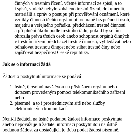
činných v trestním řízení, včetně informací ze spisů, a to
i spisů, v nichž nebylo zahájeno trestní řízení, dokumentů,
materiálů a zpráv o postupu při prověřování oznámení, které
vznikly činností těchto orgánů při ochraně bezpečnosti osob,
majetku a veřejného pořádku, předcházení trestné činnosti
a při plnění úkolů podle trestního řádu, pokud by se tím
ohrozila práva třetích osob anebo schopnost orgánů činných
v trestním řízení předcházet trestné činnosti, vyhledávat nebo
odhalovat trestnou činnost nebo stíhat trestné činy nebo
zajišťovat bezpečnost České republiky.
Jak se o informaci žádá
Žádost o poskytnutí informace se podává
ústně, tj osobní návštěvou na příslušném orgánu nebo
dotazem provedeným pomocí telekomunikačního zařízení
nebo
písemně, a to i prostřednictvím sítě nebo služby
elektronických komunikací.
Není-li žadateli na ústně podanou žádost informace poskytnuta
anebo nepovažuje-li žadatel informaci poskytnutou na ústně
podanou žádost za dostačující, je třeba podat žádost písemně.