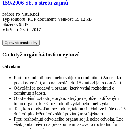
159/2006 Sb. o střetu zájmů
zadost_ro_vstup.pdf
Typ souboru: PDF dokument, Velikost: 55,12 kB
Staženo: 988×
Vloženo:
23. 6. 2017
Opravné prostředky
Co když orgán žádosti nevyhoví
Odvolání
Proti rozhodnutí povinného subjektu o odmítnutí žádosti lze
podat odvolání, a to nejpozději do 15 dnů od jeho doručení.
Odvolání se podává u orgánu, který vydal rozhodnutí o
odmítnutí žádosti.
O odvolání rozhoduje orgán, který je nejblíže nadřízeným
tomu orgánu, který rozhodnutí vydal nebo měl vydat.
Ten, kdo o odvolání rozhoduje, tak musí učinit ve lhůtě do 15
dnů od předložení odvolání povinným subjektem.
Proti rozhodnutí odvolacího orgánu se již nelze odvolat. Lze
však podat návrh na přezkoumání takového rozhodnutí u