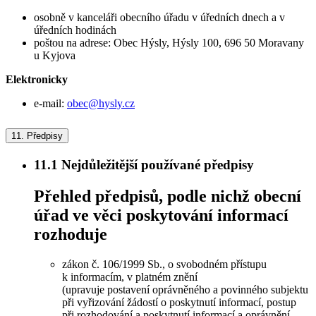
osobně v kanceláři obecního úřadu v úředních dnech a v
úředních hodinách
poštou na adrese: Obec Hýsly, Hýsly 100, 696 50 Moravany
u Kyjova
Elektronicky
e-mail:
obec@hysly.cz
11.
Předpisy
11.1
Nejdůležitější používané předpisy
Přehled předpisů, podle nichž obecní
úřad ve věci poskytování informací
rozhoduje
zákon č. 106/1999 Sb., o svobodném přístupu
k informacím, v platném znění
(upravuje postavení oprávněného a povinného subjektu
při vyřizování žádostí o poskytnutí informací, postup
při rozhodování a poskytnutí informací a oprávnění