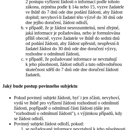
2 postupu vyřízení žádosti o informaci podle tohoto
zákona, zejména podle § 14a nebo 15, vyzve žadatele
ve lhůtě do 7 dnů ode dne podání žádosti, aby žádost
doplnil; nevyhoví-li žadatel této výzvě do 30 dnů ode
dne jejího doručení, žádost odloží,
v případě, že je žádost nesrozumitelná, není zřejmé,
jaká informace je požadována, nebo je formulována
příliš obecně, vyzve žadatele ve lhůtě do sedmi dnů
od podání žádosti, aby žádost upřesnil, neupřesní-li
žadatel žádost do 30 dnů ode dne doručení výzvy,
rozhodne o odmítnutí žádosti,
v případě, že požadované informace se nevztahují
k jeho působnosti, žádost odloží a tuto odůvodněnou
skutečnost sdělí do 7 dnů ode dne doručení žádosti
žadateli,
Jaký bude postup povinného subjektu
Pokud povinný subjekt žádosti, byť i jen zčásti, nevyhoví,
vydá ve lhůtě pro vyřízení žádosti rozhodnutí o odmítnutí
žádosti, popřípadě o odmítnutí části žádosti (dále jen
"rozhodnutí o odmítnutí žádosti"), s výjimkou případů, kdy
se žádost odloží.
Povinný subjekt žádost odloží, pokud:
se požadované informace nevztahují k jeho působnosti