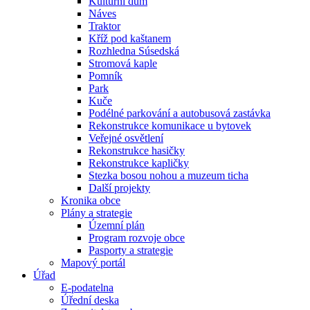
Kulturní dům
Náves
Traktor
Kříž pod kaštanem
Rozhledna Súsedská
Stromová kaple
Pomník
Park
Kuče
Podélné parkování a autobusová zastávka
Rekonstrukce komunikace u bytovek
Veřejné osvětlení
Rekonstrukce hasičky
Rekonstrukce kapličky
Stezka bosou nohou a muzeum ticha
Další projekty
Kronika obce
Plány a strategie
Územní plán
Program rozvoje obce
Pasporty a strategie
Mapový portál
Úřad
E-podatelna
Úřední deska