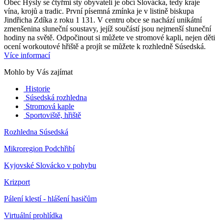
Obec Hýsly se čtyřmi sty obyvateli je obcí Slovácka, tedy kraje
vína, krojů a tradic. První písemná zmínka je v listině biskupa
Jindřicha Zdíka z roku 1 131. V centru obce se nachází unikátní
zmenšenina sluneční soustavy, jejíž součástí jsou nejmenší sluneční
hodiny na světě. Odpočinout si můžete ve stromové kapli, nejen děti
ocení workoutové hřiště a projít se můžete k rozhledně Súsedská.
Více informací
Mohlo by Vás zajímat
Historie
Súsedská rozhledna
Stromová kaple
Sportoviště, hřiště
Rozhledna Súsedská
Mikroregion Podchřibí
Kyjovské Slovácko v pohybu
Krizport
Pálení klestí - hlášení hasičům
Virtuální prohlídka