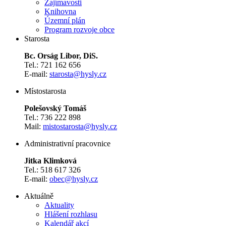
Zajímavosti
Knihovna
Územní plán
Program rozvoje obce
Starosta
Bc. Orság Libor, DiS.
Tel.: 721 162 656
E-mail:
starosta@hysly.cz
​​​​​​​Místostarosta
Polešovský Tomáš
Tel.: 736 222 898
Mail:
mistostarosta@hysly.cz
Administrativní pracovnice
Jitka Klimková
Tel.: 518 617 326
E-mail:
obec@hysly.cz
Aktuálně
Aktuality
Hlášení rozhlasu
Kalendář akcí