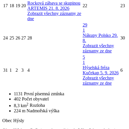
Rocková zábava se skupinou
17
18
19
20
22
23
ARTEMIS 21. 8. 2026
Zobrazit všechny záznamy ze
dne
29
1
Nákupy Polsko 29.
24
25
26
27
28
30
8.
Zobrazit všechny
záznamy ze dne
5
1
Hýselská fréza
31
1
2
3
4
6
Kučekap 5. 9. 2026
Zobrazit všechny
záznamy ze dne
1131
První písemná zmínka
402
Počet obyvatel
2
8,3 km
Rozloha
224 m
Nadmořská výška
Obec Hýsly