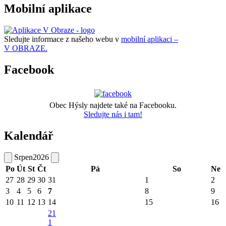
Mobilní aplikace
Sledujte informace z našeho webu v
mobilní aplikaci –
V OBRAZE.
Facebook
Obec Hýsly najdete také na Facebooku.
Sledujte nás i tam!
Kalendář
Srpen
2026
Po
Út
St
Čt
Pá
So
Ne
27
28
29
30
31
1
2
3
4
5
6
7
8
9
10
11
12
13
14
15
16
21
1