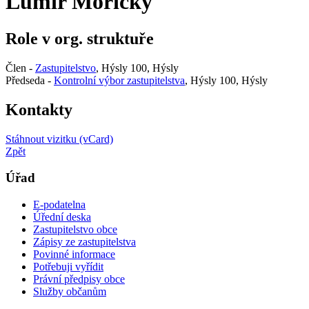
Lumír Mořický
Role v org. struktuře
Člen -
Zastupitelstvo
, Hýsly 100, Hýsly
Předseda -
Kontrolní výbor zastupitelstva
, Hýsly 100, Hýsly
Kontakty
Stáhnout vizitku (vCard)
Zpět
Úřad
E-podatelna
Úřední deska
Zastupitelstvo obce
Zápisy ze zastupitelstva
Povinné informace
Potřebuji vyřídit
Právní předpisy obce
Služby občanům