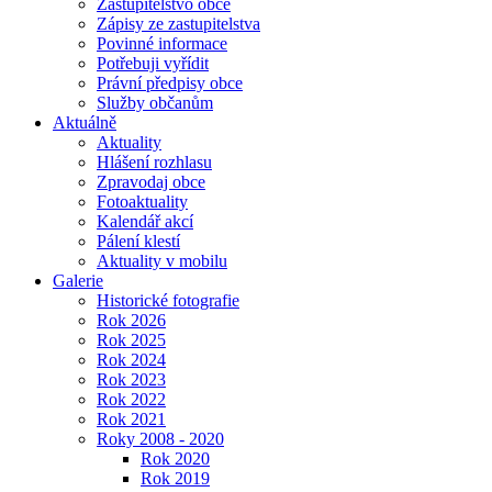
Zastupitelstvo obce
Zápisy ze zastupitelstva
Povinné informace
Potřebuji vyřídit
Právní předpisy obce
Služby občanům
Aktuálně
Aktuality
Hlášení rozhlasu
Zpravodaj obce
Fotoaktuality
Kalendář akcí
Pálení klestí
Aktuality v mobilu
Galerie
Historické fotografie
Rok 2026
Rok 2025
Rok 2024
Rok 2023
Rok 2022
Rok 2021
Roky 2008 - 2020
Rok 2020
Rok 2019