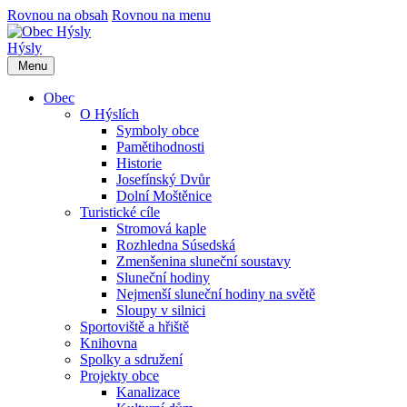
Rovnou na obsah
Rovnou na menu
Hýsly
Menu
Obec
O Hýslích
Symboly obce
Pamětihodnosti
Historie
Josefínský Dvůr
Dolní Moštěnice
Turistické cíle
Stromová kaple
Rozhledna Súsedská
Zmenšenina sluneční soustavy
Sluneční hodiny
Nejmenší sluneční hodiny na světě
Sloupy v silnici
Sportoviště a hřiště
Knihovna
Spolky a sdružení
Projekty obce
Kanalizace