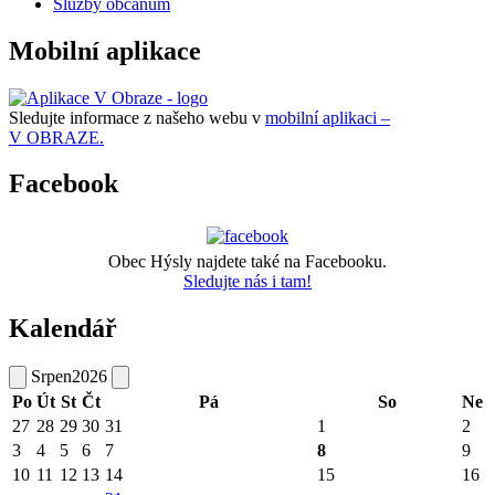
Služby občanům
Mobilní aplikace
Sledujte informace z našeho webu v
mobilní aplikaci –
V OBRAZE.
Facebook
Obec Hýsly najdete také na Facebooku.
Sledujte nás i tam!
Kalendář
Srpen
2026
Po
Út
St
Čt
Pá
So
Ne
27
28
29
30
31
1
2
3
4
5
6
7
8
9
10
11
12
13
14
15
16