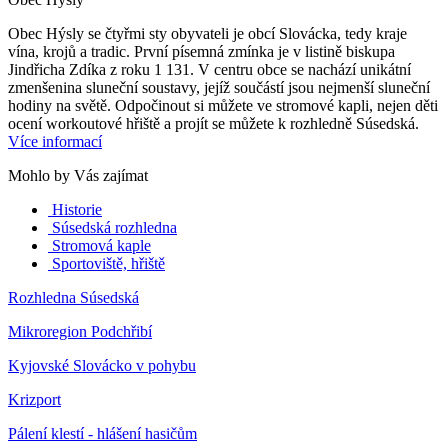
Obec Hýsly se čtyřmi sty obyvateli je obcí Slovácka, tedy kraje
vína, krojů a tradic. První písemná zmínka je v listině biskupa
Jindřicha Zdíka z roku 1 131. V centru obce se nachází unikátní
zmenšenina sluneční soustavy, jejíž součástí jsou nejmenší sluneční
hodiny na světě. Odpočinout si můžete ve stromové kapli, nejen děti
ocení workoutové hřiště a projít se můžete k rozhledně Súsedská.
Více informací
Mohlo by Vás zajímat
Historie
Súsedská rozhledna
Stromová kaple
Sportoviště, hřiště
Rozhledna Súsedská
Mikroregion Podchřibí
Kyjovské Slovácko v pohybu
Krizport
Pálení klestí - hlášení hasičům