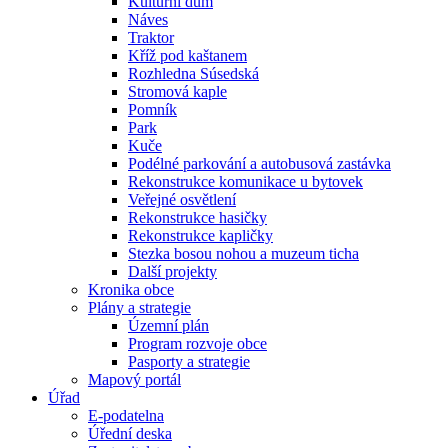
Kulturní dům
Náves
Traktor
Kříž pod kaštanem
Rozhledna Súsedská
Stromová kaple
Pomník
Park
Kuče
Podélné parkování a autobusová zastávka
Rekonstrukce komunikace u bytovek
Veřejné osvětlení
Rekonstrukce hasičky
Rekonstrukce kapličky
Stezka bosou nohou a muzeum ticha
Další projekty
Kronika obce
Plány a strategie
Územní plán
Program rozvoje obce
Pasporty a strategie
Mapový portál
Úřad
E-podatelna
Úřední deska