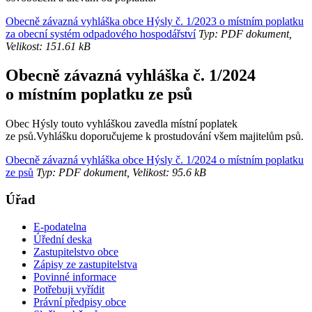
Obecně závazná vyhláška obce Hýsly č. 1/2023 o místním poplatku
za obecní systém odpadového hospodářství
Typ: PDF dokument,
Velikost: 151.61 kB
Obecně závazná vyhláška č. 1/2024
o místním poplatku ze psů
Obec Hýsly touto vyhláškou zavedla místní poplatek
ze psů.Vyhlášku doporučujeme k prostudování všem majitelům psů.
Obecně závazná vyhláška obce Hýsly č. 1/2024 o místním poplatku
ze psů
Typ: PDF dokument, Velikost: 95.6 kB
Úřad
E-podatelna
Úřední deska
Zastupitelstvo obce
Zápisy ze zastupitelstva
Povinné informace
Potřebuji vyřídit
Právní předpisy obce