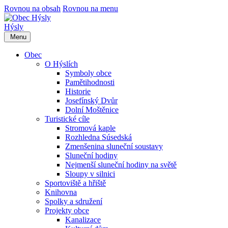
Rovnou na obsah
Rovnou na menu
Hýsly
Menu
Obec
O Hýslích
Symboly obce
Pamětihodnosti
Historie
Josefínský Dvůr
Dolní Moštěnice
Turistické cíle
Stromová kaple
Rozhledna Súsedská
Zmenšenina sluneční soustavy
Sluneční hodiny
Nejmenší sluneční hodiny na světě
Sloupy v silnici
Sportoviště a hřiště
Knihovna
Spolky a sdružení
Projekty obce
Kanalizace