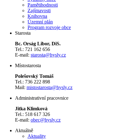
Pamětihodnosti
Zajímavosti
Knihovna
Územní plán
Program rozvoje obce
Starosta
Bc. Orság Libor, DiS.
Tel.: 721 162 656
E-mail:
starosta@hysly.cz
​​​​​​​Místostarosta
Polešovský Tomáš
Tel.: 736 222 898
Mail:
mistostarosta@hysly.cz
Administrativní pracovnice
Jitka Klimková
Tel.: 518 617 326
E-mail:
obec@hysly.cz
Aktuálně
Aktuality