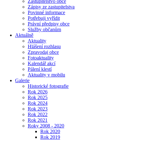
Zastupitelstvo obce
Zápisy ze zastupitelstva
Povinné informace
Potřebuji vyřídit
Právní předpisy obce
Služby občanům
Aktuálně
Aktuality
Hlášení rozhlasu
Zpravodaj obce
Fotoaktuality
Kalendář akcí
Pálení klestí
Aktuality v mobilu
Galerie
Historické fotografie
Rok 2026
Rok 2025
Rok 2024
Rok 2023
Rok 2022
Rok 2021
Roky 2008 - 2020
Rok 2020
Rok 2019