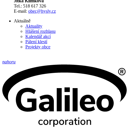
Jitka Klimková
Tel.: 518 617 326
E-mail:
obec@hysly.cz
Aktuálně
Aktuality
Hlášení rozhlasu
Kalendář akcí
Pálení klestí
Projekty obce
nahoru