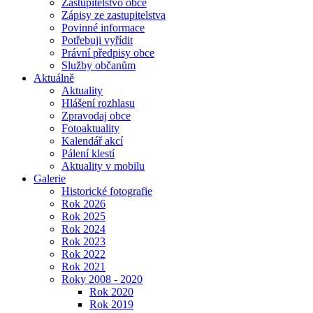
Zastupitelstvo obce
Zápisy ze zastupitelstva
Povinné informace
Potřebuji vyřídit
Právní předpisy obce
Služby občanům
Aktuálně
Aktuality
Hlášení rozhlasu
Zpravodaj obce
Fotoaktuality
Kalendář akcí
Pálení klestí
Aktuality v mobilu
Galerie
Historické fotografie
Rok 2026
Rok 2025
Rok 2024
Rok 2023
Rok 2022
Rok 2021
Roky 2008 - 2020
Rok 2020
Rok 2019