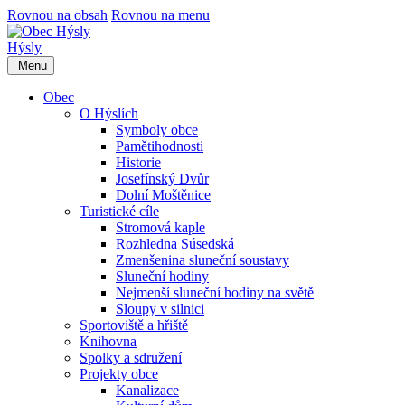
Rovnou na obsah
Rovnou na menu
Hýsly
Menu
Obec
O Hýslích
Symboly obce
Pamětihodnosti
Historie
Josefínský Dvůr
Dolní Moštěnice
Turistické cíle
Stromová kaple
Rozhledna Súsedská
Zmenšenina sluneční soustavy
Sluneční hodiny
Nejmenší sluneční hodiny na světě
Sloupy v silnici
Sportoviště a hřiště
Knihovna
Spolky a sdružení
Projekty obce
Kanalizace