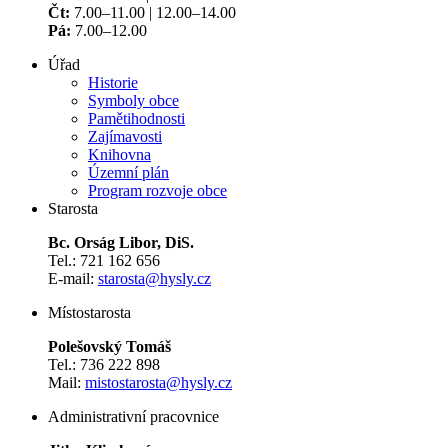
Čt:
7.00–11.00 | 12.00–14.00
Pá:
7.00–12.00
Úřad
Historie
Symboly obce
Pamětihodnosti
Zajímavosti
Knihovna
Územní plán
Program rozvoje obce
Starosta
Bc. Orság Libor, DiS.
Tel.: 721 162 656
E-mail:
starosta@hysly.cz
​​​​​​​Místostarosta
Polešovský Tomáš
Tel.: 736 222 898
Mail:
mistostarosta@hysly.cz
Administrativní pracovnice