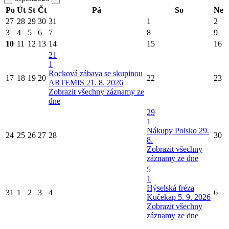
Po
Út
St
Čt
Pá
So
Ne
27
28
29
30
31
1
2
3
4
5
6
7
8
9
10
11
12
13
14
15
16
21
1
Rocková zábava se skupinou
17
18
19
20
22
23
ARTEMIS 21. 8. 2026
Zobrazit všechny záznamy ze
dne
29
1
Nákupy Polsko 29.
24
25
26
27
28
30
8.
Zobrazit všechny
záznamy ze dne
5
1
Hýselská fréza
31
1
2
3
4
6
Kučekap 5. 9. 2026
Zobrazit všechny
záznamy ze dne