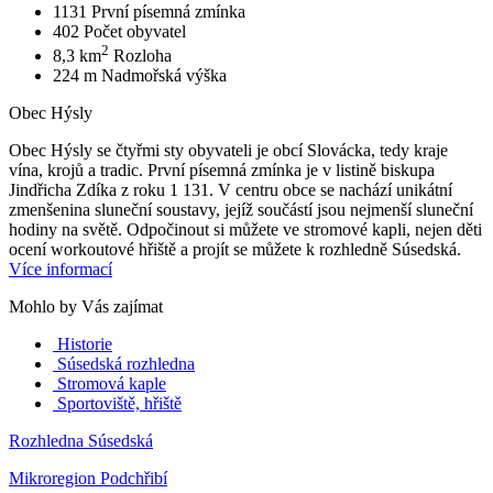
1131
První písemná zmínka
402
Počet obyvatel
2
8,3 km
Rozloha
224 m
Nadmořská výška
Obec Hýsly
Obec Hýsly se čtyřmi sty obyvateli je obcí Slovácka, tedy kraje
vína, krojů a tradic. První písemná zmínka je v listině biskupa
Jindřicha Zdíka z roku 1 131. V centru obce se nachází unikátní
zmenšenina sluneční soustavy, jejíž součástí jsou nejmenší sluneční
hodiny na světě. Odpočinout si můžete ve stromové kapli, nejen děti
ocení workoutové hřiště a projít se můžete k rozhledně Súsedská.
Více informací
Mohlo by Vás zajímat
Historie
Súsedská rozhledna
Stromová kaple
Sportoviště, hřiště
Rozhledna Súsedská
Mikroregion Podchřibí