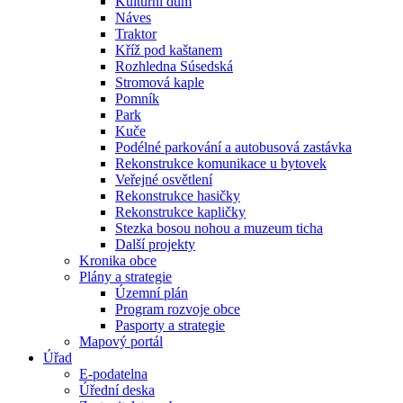
Kulturní dům
Náves
Traktor
Kříž pod kaštanem
Rozhledna Súsedská
Stromová kaple
Pomník
Park
Kuče
Podélné parkování a autobusová zastávka
Rekonstrukce komunikace u bytovek
Veřejné osvětlení
Rekonstrukce hasičky
Rekonstrukce kapličky
Stezka bosou nohou a muzeum ticha
Další projekty
Kronika obce
Plány a strategie
Územní plán
Program rozvoje obce
Pasporty a strategie
Mapový portál
Úřad
E-podatelna
Úřední deska