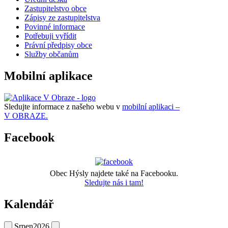
Zastupitelstvo obce
Zápisy ze zastupitelstva
Povinné informace
Potřebuji vyřídit
Právní předpisy obce
Služby občanům
Mobilní aplikace
Sledujte informace z našeho webu v
mobilní aplikaci –
V OBRAZE.
Facebook
Obec Hýsly najdete také na Facebooku.
Sledujte nás i tam!
Kalendář
Srpen
2026