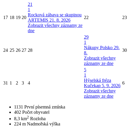
21
1
Rocková zábava se skupinou
17
18
19
20
22
23
ARTEMIS 21. 8. 2026
Zobrazit všechny záznamy ze
dne
29
1
Nákupy Polsko 29.
24
25
26
27
28
30
8.
Zobrazit všechny
záznamy ze dne
5
1
Hýselská fréza
31
1
2
3
4
6
Kučekap 5. 9. 2026
Zobrazit všechny
záznamy ze dne
1131
První písemná zmínka
402
Počet obyvatel
2
8,3 km
Rozloha
224 m
Nadmořská výška