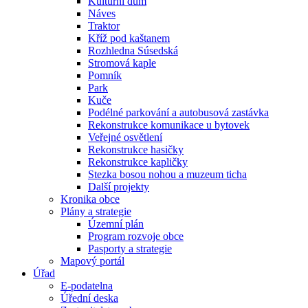
Kulturní dům
Náves
Traktor
Kříž pod kaštanem
Rozhledna Súsedská
Stromová kaple
Pomník
Park
Kuče
Podélné parkování a autobusová zastávka
Rekonstrukce komunikace u bytovek
Veřejné osvětlení
Rekonstrukce hasičky
Rekonstrukce kapličky
Stezka bosou nohou a muzeum ticha
Další projekty
Kronika obce
Plány a strategie
Územní plán
Program rozvoje obce
Pasporty a strategie
Mapový portál
Úřad
E-podatelna
Úřední deska