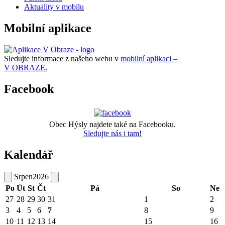
Aktuality v mobilu
Mobilní aplikace
Sledujte informace z našeho webu v
mobilní aplikaci –
V OBRAZE.
Facebook
Obec Hýsly najdete také na Facebooku.
Sledujte nás i tam!
Kalendář
Srpen
2026
Po
Út
St
Čt
Pá
So
Ne
27
28
29
30
31
1
2
3
4
5
6
7
8
9
10
11
12
13
14
15
16