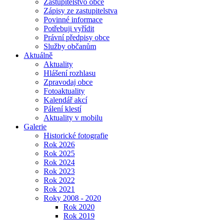
Zastupitelstvo obce
Zápisy ze zastupitelstva
Povinné informace
Potřebuji vyřídit
Právní předpisy obce
Služby občanům
Aktuálně
Aktuality
Hlášení rozhlasu
Zpravodaj obce
Fotoaktuality
Kalendář akcí
Pálení klestí
Aktuality v mobilu
Galerie
Historické fotografie
Rok 2026
Rok 2025
Rok 2024
Rok 2023
Rok 2022
Rok 2021
Roky 2008 - 2020
Rok 2020
Rok 2019