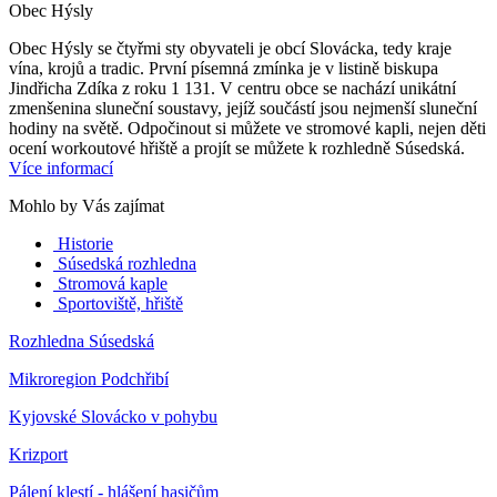
Obec Hýsly
Obec Hýsly se čtyřmi sty obyvateli je obcí Slovácka, tedy kraje
vína, krojů a tradic. První písemná zmínka je v listině biskupa
Jindřicha Zdíka z roku 1 131. V centru obce se nachází unikátní
zmenšenina sluneční soustavy, jejíž součástí jsou nejmenší sluneční
hodiny na světě. Odpočinout si můžete ve stromové kapli, nejen děti
ocení workoutové hřiště a projít se můžete k rozhledně Súsedská.
Více informací
Mohlo by Vás zajímat
Historie
Súsedská rozhledna
Stromová kaple
Sportoviště, hřiště
Rozhledna Súsedská
Mikroregion Podchřibí
Kyjovské Slovácko v pohybu
Krizport
Pálení klestí - hlášení hasičům