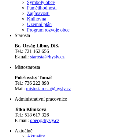
Symboly obce
Pamětihodnosti
Zajímavosti
Knihovna
Územní plán
Program rozvoje obce
Starosta
Bc. Orság Libor, DiS.
Tel.: 721 162 656
E-mail:
starosta@hysly.cz
​​​​​​​Místostarosta
Polešovský Tomáš
Tel.: 736 222 898
Mail:
mistostarosta@hysly.cz
Administrativní pracovnice
Jitka Klimková
Tel.: 518 617 326
E-mail:
obec@hysly.cz
Aktuálně
Aktuality