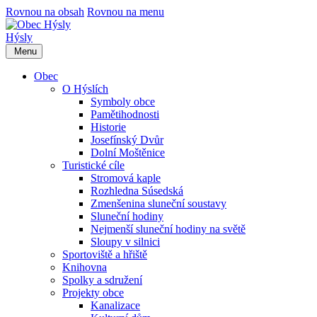
Rovnou na obsah
Rovnou na menu
Hýsly
Menu
Obec
O Hýslích
Symboly obce
Pamětihodnosti
Historie
Josefínský Dvůr
Dolní Moštěnice
Turistické cíle
Stromová kaple
Rozhledna Súsedská
Zmenšenina sluneční soustavy
Sluneční hodiny
Nejmenší sluneční hodiny na světě
Sloupy v silnici
Sportoviště a hřiště
Knihovna
Spolky a sdružení
Projekty obce
Kanalizace