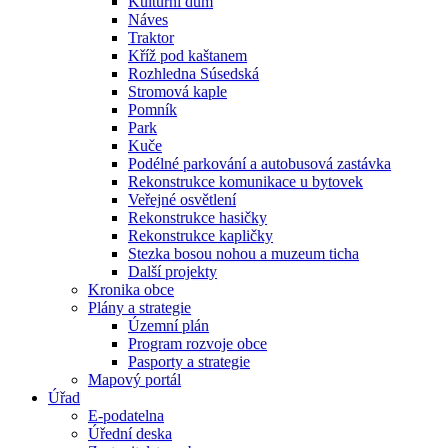
Kulturní dům
Náves
Traktor
Kříž pod kaštanem
Rozhledna Súsedská
Stromová kaple
Pomník
Park
Kuče
Podélné parkování a autobusová zastávka
Rekonstrukce komunikace u bytovek
Veřejné osvětlení
Rekonstrukce hasičky
Rekonstrukce kapličky
Stezka bosou nohou a muzeum ticha
Další projekty
Kronika obce
Plány a strategie
Územní plán
Program rozvoje obce
Pasporty a strategie
Mapový portál
Úřad
E-podatelna
Úřední deska