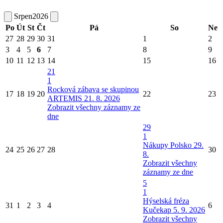
Srpen
2026
Po
Út
St
Čt
Pá
So
Ne
27
28
29
30
31
1
2
3
4
5
6
7
8
9
10
11
12
13
14
15
16
21
1
Rocková zábava se skupinou
17
18
19
20
22
23
ARTEMIS 21. 8. 2026
Zobrazit všechny záznamy ze
dne
29
1
Nákupy Polsko 29.
24
25
26
27
28
30
8.
Zobrazit všechny
záznamy ze dne
5
1
Hýselská fréza
31
1
2
3
4
6
Kučekap 5. 9. 2026
Zobrazit všechny