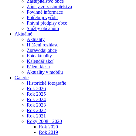
Zastupitelstvo obce
Zápisy ze zastupitelstva
Povinné informace
Potřebuji vyřídit
Právní předpisy obce
Služby občanům
Aktuálně
Aktuality
Hlášení rozhlasu
Zpravodaj obce
Fotoaktuality
Kalendář akcí
Pálení klestí
Aktuality v mobilu
Galerie
Historické fotografie
Rok 2026
Rok 2025
Rok 2024
Rok 2023
Rok 2022
Rok 2021
Roky 2008 - 2020
Rok 2020
Rok 2019