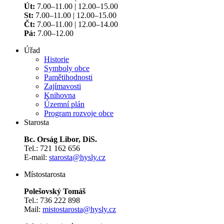
Út:
7.00–11.00 | 12.00–15.00
St:
7.00–11.00 | 12.00–15.00
Čt:
7.00–11.00 | 12.00–14.00
Pá:
7.00–12.00
Úřad
Historie
Symboly obce
Pamětihodnosti
Zajímavosti
Knihovna
Územní plán
Program rozvoje obce
Starosta
Bc. Orság Libor, DiS.
Tel.: 721 162 656
E-mail:
starosta@hysly.cz
​​​​​​​Místostarosta
Polešovský Tomáš
Tel.: 736 222 898
Mail:
mistostarosta@hysly.cz