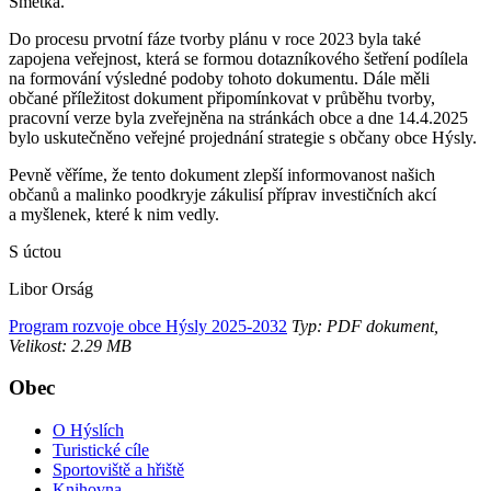
Smetka.
Do procesu prvotní fáze tvorby plánu v roce 2023 byla také
zapojena veřejnost, která se formou dotazníkového šetření podílela
na formování výsledné podoby tohoto dokumentu. Dále měli
občané příležitost dokument připomínkovat v průběhu tvorby,
pracovní verze byla zveřejněna na stránkách obce a dne 14.4.2025
bylo uskutečněno veřejné projednání strategie s občany obce Hýsly.
Pevně věříme, že tento dokument zlepší informovanost našich
občanů a malinko poodkryje zákulisí příprav investičních akcí
a myšlenek, které k nim vedly.
S úctou
Libor Orság
Program rozvoje obce Hýsly 2025-2032
Typ: PDF dokument,
Velikost: 2.29 MB
Obec
O Hýslích
Turistické cíle
Sportoviště a hřiště
Knihovna