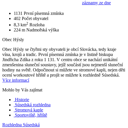
záznamy ze dne
1131
První písemná zmínka
402
Počet obyvatel
2
8,3 km
Rozloha
224 m
Nadmořská výška
Obec Hýsly
Obec Hýsly se čtyřmi sty obyvateli je obcí Slovácka, tedy kraje
vína, krojů a tradic. První písemná zmínka je v listině biskupa
Jindřicha Zdíka z roku 1 131. V centru obce se nachází unikátní
zmenšenina sluneční soustavy, jejíž součástí jsou nejmenší sluneční
hodiny na světě. Odpočinout si můžete ve stromové kapli, nejen děti
ocení workoutové hřiště a projít se můžete k rozhledně Súsedská.
Více informací
Mohlo by Vás zajímat
Historie
Súsedská rozhledna
Stromová kaple
Sportoviště, hřiště
Rozhledna Súsedská