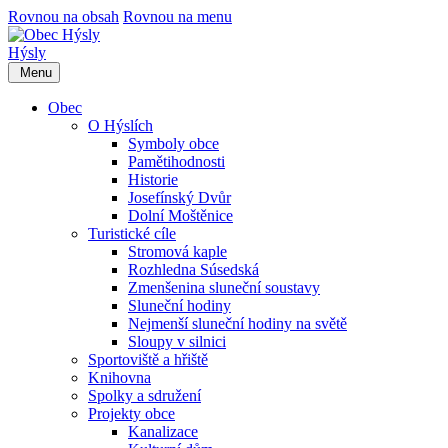
Rovnou na obsah
Rovnou na menu
Hýsly
Menu
Obec
O Hýslích
Symboly obce
Pamětihodnosti
Historie
Josefínský Dvůr
Dolní Moštěnice
Turistické cíle
Stromová kaple
Rozhledna Súsedská
Zmenšenina sluneční soustavy
Sluneční hodiny
Nejmenší sluneční hodiny na světě
Sloupy v silnici
Sportoviště a hřiště
Knihovna
Spolky a sdružení
Projekty obce
Kanalizace