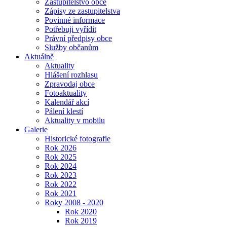
Zastupitelstvo obce
Zápisy ze zastupitelstva
Povinné informace
Potřebuji vyřídit
Právní předpisy obce
Služby občanům
Aktuálně
Aktuality
Hlášení rozhlasu
Zpravodaj obce
Fotoaktuality
Kalendář akcí
Pálení klestí
Aktuality v mobilu
Galerie
Historické fotografie
Rok 2026
Rok 2025
Rok 2024
Rok 2023
Rok 2022
Rok 2021
Roky 2008 - 2020
Rok 2020
Rok 2019