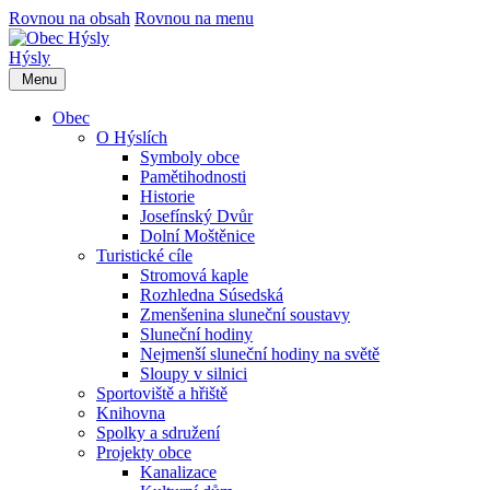
Rovnou na obsah
Rovnou na menu
Hýsly
Menu
Obec
O Hýslích
Symboly obce
Pamětihodnosti
Historie
Josefínský Dvůr
Dolní Moštěnice
Turistické cíle
Stromová kaple
Rozhledna Súsedská
Zmenšenina sluneční soustavy
Sluneční hodiny
Nejmenší sluneční hodiny na světě
Sloupy v silnici
Sportoviště a hřiště
Knihovna
Spolky a sdružení
Projekty obce
Kanalizace