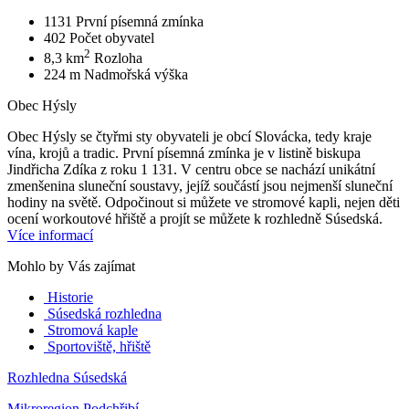
1131
První písemná zmínka
402
Počet obyvatel
2
8,3 km
Rozloha
224 m
Nadmořská výška
Obec Hýsly
Obec Hýsly se čtyřmi sty obyvateli je obcí Slovácka, tedy kraje
vína, krojů a tradic. První písemná zmínka je v listině biskupa
Jindřicha Zdíka z roku 1 131. V centru obce se nachází unikátní
zmenšenina sluneční soustavy, jejíž součástí jsou nejmenší sluneční
hodiny na světě. Odpočinout si můžete ve stromové kapli, nejen děti
ocení workoutové hřiště a projít se můžete k rozhledně Súsedská.
Více informací
Mohlo by Vás zajímat
Historie
Súsedská rozhledna
Stromová kaple
Sportoviště, hřiště
Rozhledna Súsedská
Mikroregion Podchřibí