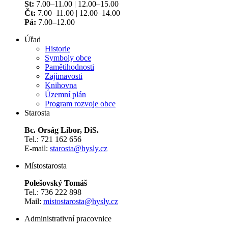
St:
7.00–11.00 | 12.00–15.00
Čt:
7.00–11.00 | 12.00–14.00
Pá:
7.00–12.00
Úřad
Historie
Symboly obce
Pamětihodnosti
Zajímavosti
Knihovna
Územní plán
Program rozvoje obce
Starosta
Bc. Orság Libor, DiS.
Tel.: 721 162 656
E-mail:
starosta@hysly.cz
​​​​​​​Místostarosta
Polešovský Tomáš
Tel.: 736 222 898
Mail:
mistostarosta@hysly.cz
Administrativní pracovnice