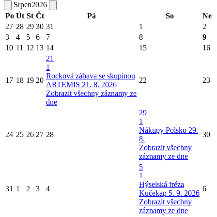
Srpen
2026
Po
Út
St
Čt
Pá
So
Ne
27
28
29
30
31
1
2
3
4
5
6
7
8
9
10
11
12
13
14
15
16
21
1
Rocková zábava se skupinou
17
18
19
20
22
23
ARTEMIS 21. 8. 2026
Zobrazit všechny záznamy ze
dne
29
1
Nákupy Polsko 29.
24
25
26
27
28
30
8.
Zobrazit všechny
záznamy ze dne
5
1
Hýselská fréza
31
1
2
3
4
6
Kučekap 5. 9. 2026
Zobrazit všechny
záznamy ze dne