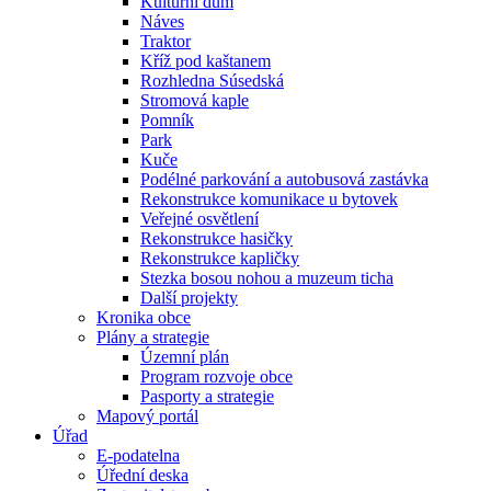
Kulturní dům
Náves
Traktor
Kříž pod kaštanem
Rozhledna Súsedská
Stromová kaple
Pomník
Park
Kuče
Podélné parkování a autobusová zastávka
Rekonstrukce komunikace u bytovek
Veřejné osvětlení
Rekonstrukce hasičky
Rekonstrukce kapličky
Stezka bosou nohou a muzeum ticha
Další projekty
Kronika obce
Plány a strategie
Územní plán
Program rozvoje obce
Pasporty a strategie
Mapový portál
Úřad
E-podatelna
Úřední deska