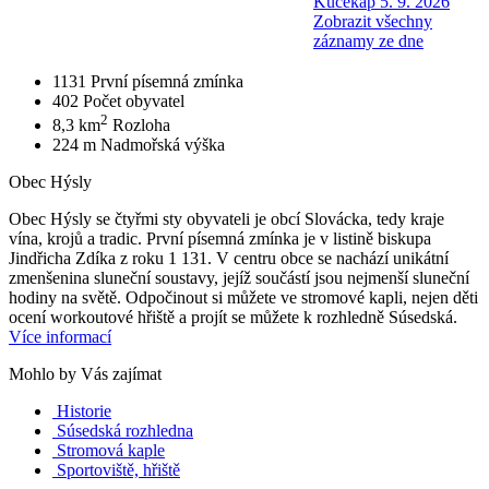
Kučekap 5. 9. 2026
Zobrazit všechny
záznamy ze dne
1131
První písemná zmínka
402
Počet obyvatel
2
8,3 km
Rozloha
224 m
Nadmořská výška
Obec Hýsly
Obec Hýsly se čtyřmi sty obyvateli je obcí Slovácka, tedy kraje
vína, krojů a tradic. První písemná zmínka je v listině biskupa
Jindřicha Zdíka z roku 1 131. V centru obce se nachází unikátní
zmenšenina sluneční soustavy, jejíž součástí jsou nejmenší sluneční
hodiny na světě. Odpočinout si můžete ve stromové kapli, nejen děti
ocení workoutové hřiště a projít se můžete k rozhledně Súsedská.
Více informací
Mohlo by Vás zajímat
Historie
Súsedská rozhledna
Stromová kaple
Sportoviště, hřiště