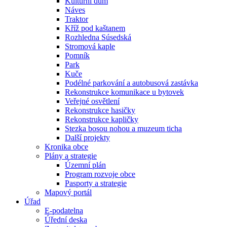
Kulturní dům
Náves
Traktor
Kříž pod kaštanem
Rozhledna Súsedská
Stromová kaple
Pomník
Park
Kuče
Podélné parkování a autobusová zastávka
Rekonstrukce komunikace u bytovek
Veřejné osvětlení
Rekonstrukce hasičky
Rekonstrukce kapličky
Stezka bosou nohou a muzeum ticha
Další projekty
Kronika obce
Plány a strategie
Územní plán
Program rozvoje obce
Pasporty a strategie
Mapový portál
Úřad
E-podatelna
Úřední deska