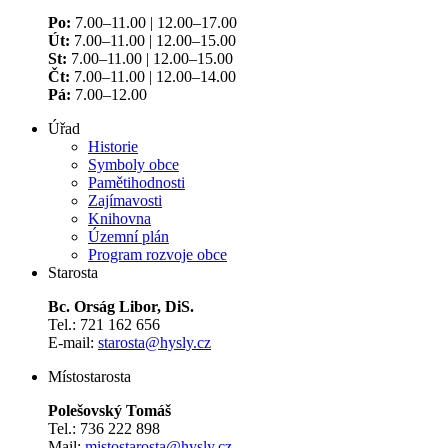
Po:
7.00–11.00 | 12.00–17.00
Út:
7.00–11.00 | 12.00–15.00
St:
7.00–11.00 | 12.00–15.00
Čt:
7.00–11.00 | 12.00–14.00
Pá:
7.00–12.00
Úřad
Historie
Symboly obce
Pamětihodnosti
Zajímavosti
Knihovna
Územní plán
Program rozvoje obce
Starosta
Bc. Orság Libor, DiS.
Tel.: 721 162 656
E-mail:
starosta@hysly.cz
​​​​​​​Místostarosta
Polešovský Tomáš
Tel.: 736 222 898
Mail:
mistostarosta@hysly.cz