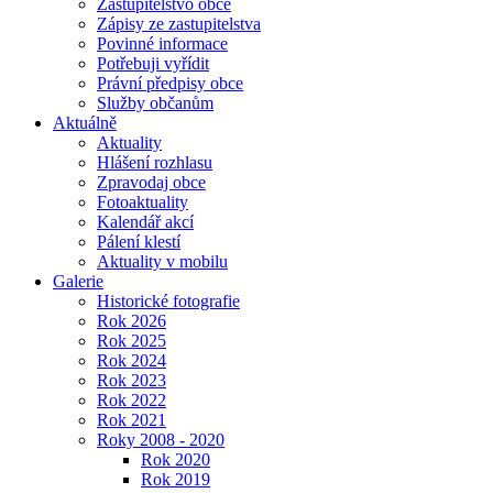
Zastupitelstvo obce
Zápisy ze zastupitelstva
Povinné informace
Potřebuji vyřídit
Právní předpisy obce
Služby občanům
Aktuálně
Aktuality
Hlášení rozhlasu
Zpravodaj obce
Fotoaktuality
Kalendář akcí
Pálení klestí
Aktuality v mobilu
Galerie
Historické fotografie
Rok 2026
Rok 2025
Rok 2024
Rok 2023
Rok 2022
Rok 2021
Roky 2008 - 2020
Rok 2020
Rok 2019