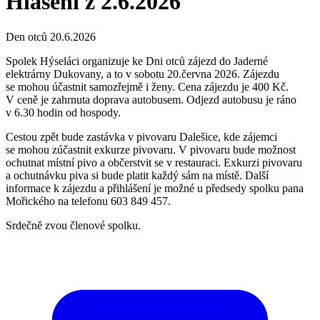
Hlášení z 2.6.2026
Den otců 20.6.2026
Spolek Hýseláci organizuje ke Dni otců zájezd do Jaderné
elektrárny Dukovany, a to v sobotu 20.června 2026. Zájezdu
se mohou účastnit samozřejmě i ženy. Cena zájezdu je 400 Kč.
V ceně je zahrnuta doprava autobusem. Odjezd autobusu je ráno
v 6.30 hodin od hospody.
Cestou zpět bude zastávka v pivovaru Dalešice, kde zájemci
se mohou zúčastnit exkurze pivovaru. V pivovaru bude možnost
ochutnat místní pivo a občerstvit se v restauraci. Exkurzi pivovaru
a ochutnávku piva si bude platit každý sám na místě. Další
informace k zájezdu a přihlášení je možné u předsedy spolku pana
Mořického na telefonu 603 849 457.
Srdečně zvou členové spolku.