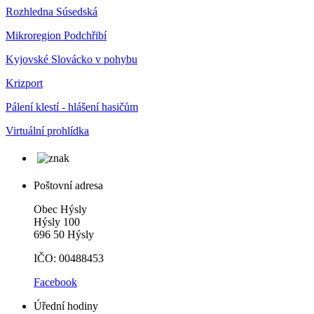
Rozhledna Súsedská
Mikroregion Podchřibí
Kyjovské Slovácko v pohybu
Krizport
Pálení klestí - hlášení hasičům
Virtuální prohlídka
Poštovní adresa
Obec Hýsly
Hýsly 100
696 50 Hýsly
IČO: 00488453
Facebook
Úřední hodiny