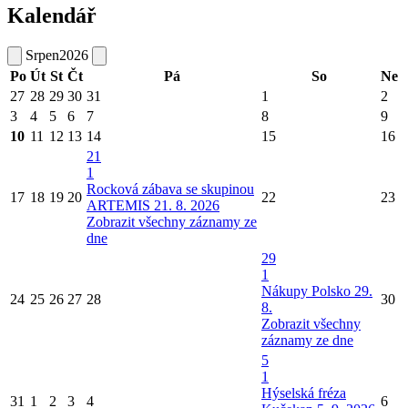
Kalendář
Srpen
2026
Po
Út
St
Čt
Pá
So
Ne
27
28
29
30
31
1
2
3
4
5
6
7
8
9
10
11
12
13
14
15
16
21
1
Rocková zábava se skupinou
17
18
19
20
22
23
ARTEMIS 21. 8. 2026
Zobrazit všechny záznamy ze
dne
29
1
Nákupy Polsko 29.
24
25
26
27
28
30
8.
Zobrazit všechny
záznamy ze dne
5
1
Hýselská fréza
31
1
2
3
4
6