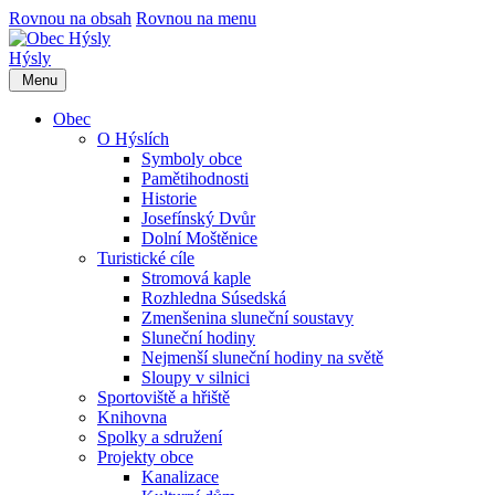
Rovnou na obsah
Rovnou na menu
Hýsly
Menu
Obec
O Hýslích
Symboly obce
Pamětihodnosti
Historie
Josefínský Dvůr
Dolní Moštěnice
Turistické cíle
Stromová kaple
Rozhledna Súsedská
Zmenšenina sluneční soustavy
Sluneční hodiny
Nejmenší sluneční hodiny na světě
Sloupy v silnici
Sportoviště a hřiště
Knihovna
Spolky a sdružení
Projekty obce
Kanalizace