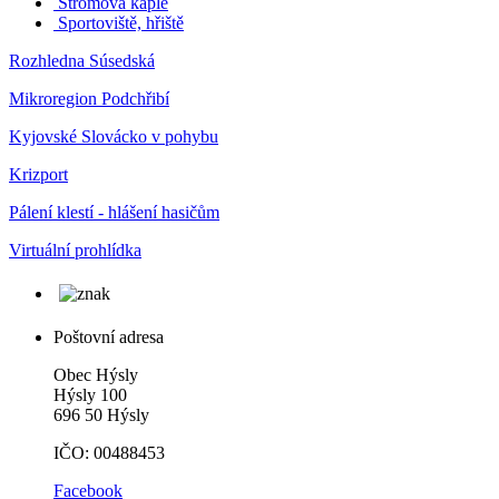
Stromová kaple
Sportoviště, hřiště
Rozhledna Súsedská
Mikroregion Podchřibí
Kyjovské Slovácko v pohybu
Krizport
Pálení klestí - hlášení hasičům
Virtuální prohlídka
Poštovní adresa
Obec Hýsly
Hýsly 100
696 50 Hýsly
IČO: 00488453
Facebook