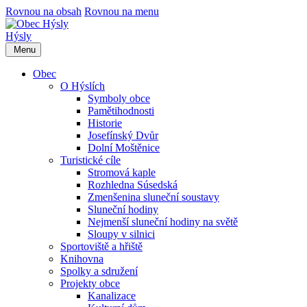
Rovnou na obsah
Rovnou na menu
Hýsly
Menu
Obec
O Hýslích
Symboly obce
Pamětihodnosti
Historie
Josefínský Dvůr
Dolní Moštěnice
Turistické cíle
Stromová kaple
Rozhledna Súsedská
Zmenšenina sluneční soustavy
Sluneční hodiny
Nejmenší sluneční hodiny na světě
Sloupy v silnici
Sportoviště a hřiště
Knihovna
Spolky a sdružení
Projekty obce
Kanalizace