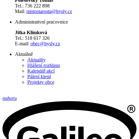
Polešovský Tomáš
Tel.: 736 222 898
Mail:
mistostarosta@hysly.cz
Administrativní pracovnice
Jitka Klimková
Tel.: 518 617 326
E-mail:
obec@hysly.cz
Aktuálně
Aktuality
Hlášení rozhlasu
Kalendář akcí
Pálení klestí
Projekty obce
nahoru