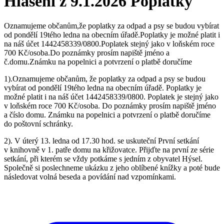
Hlášení z 9.1.2026 Poplatky
Oznamujeme občanům,že poplatky za odpad a psy se budou vybírat
od pondělí 19tého ledna na obecním úřadě.Poplatky je možné platit i
na náš účet 1442458339/0800.Poplatek stejný jako v loňském roce
700 Kč/osoba.Do poznámky prosím napiště jméno a
č.domu.Známku na popelnici a potvrzení o platbě doručíme
1).Oznamujeme občanům, že poplatky za odpad a psy se budou
vybírat od pondělí 19tého ledna na obecním úřadě. Poplatky je
možné platit i na náš účet 1442458339/0800. Poplatek je stejný jako
v loňském roce 700 Kč/osoba. Do poznámky prosím napiště jméno
a číslo domu. Známku na popelnici a potvrzení o platbě doručíme
do poštovní schránky.
2). V úterý 13. ledna od 17.30 hod. se uskuteční První setkání
v knihovně v 1. patře domu na křižovatce. Přijďte na první ze série
setkání, při kterém se vždy potkáme s jedním z obyvatel Hýsel.
Společně si poslechneme ukázku z jeho oblíbené knížky a poté bude
následovat volná beseda a povídání nad vzpomínkami.