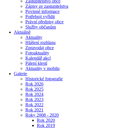
Zastupitelstvo obce
Zápisy ze zastupitelstva
Povinné informace
Potřebuji vyřídit
Právní předpisy obce
Služby občanům
Aktuálně
Aktuality
Hlášení rozhlasu
Zpravodaj obce
Fotoaktuality
Kalendář akcí
Pálení klestí
Aktuality v mobilu
Galerie
Historické fotografie
Rok 2026
Rok 2025
Rok 2024
Rok 2023
Rok 2022
Rok 2021
Roky 2008 - 2020
Rok 2020
Rok 2019