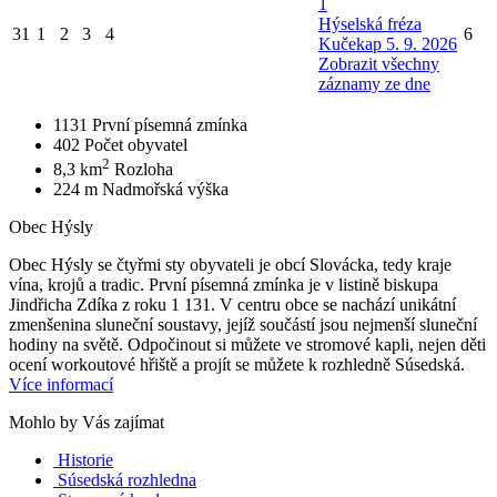
1
Hýselská fréza
31
1
2
3
4
6
Kučekap 5. 9. 2026
Zobrazit všechny
záznamy ze dne
1131
První písemná zmínka
402
Počet obyvatel
2
8,3 km
Rozloha
224 m
Nadmořská výška
Obec Hýsly
Obec Hýsly se čtyřmi sty obyvateli je obcí Slovácka, tedy kraje
vína, krojů a tradic. První písemná zmínka je v listině biskupa
Jindřicha Zdíka z roku 1 131. V centru obce se nachází unikátní
zmenšenina sluneční soustavy, jejíž součástí jsou nejmenší sluneční
hodiny na světě. Odpočinout si můžete ve stromové kapli, nejen děti
ocení workoutové hřiště a projít se můžete k rozhledně Súsedská.
Více informací
Mohlo by Vás zajímat
Historie
Súsedská rozhledna