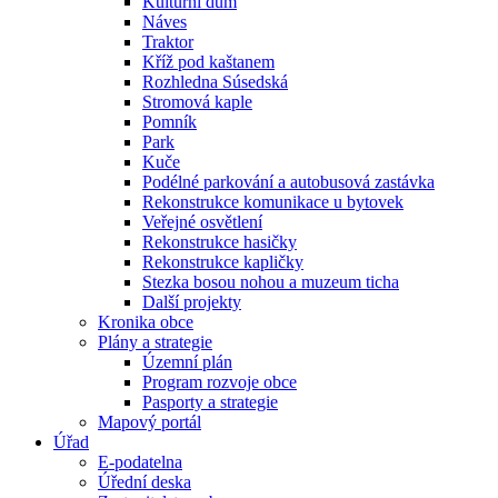
Kulturní dům
Náves
Traktor
Kříž pod kaštanem
Rozhledna Súsedská
Stromová kaple
Pomník
Park
Kuče
Podélné parkování a autobusová zastávka
Rekonstrukce komunikace u bytovek
Veřejné osvětlení
Rekonstrukce hasičky
Rekonstrukce kapličky
Stezka bosou nohou a muzeum ticha
Další projekty
Kronika obce
Plány a strategie
Územní plán
Program rozvoje obce
Pasporty a strategie
Mapový portál
Úřad
E-podatelna
Úřední deska