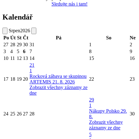
Sledujte nás i tam!
Kalendář
Srpen
2026
Po
Út
St
Čt
Pá
So
Ne
27
28
29
30
31
1
2
3
4
5
6
7
8
9
10
11
12
13
14
15
16
21
1
Rocková zábava se skupinou
17
18
19
20
22
23
ARTEMIS 21. 8. 2026
Zobrazit všechny záznamy ze
dne
29
1
Nákupy Polsko 29.
24
25
26
27
28
30
8.
Zobrazit všechny
záznamy ze dne
5