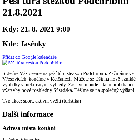
Pěší tůra stezkou Podchřibím
21.8.2021
Kdy:
21. 8. 2021 9:00
Kde:
Jasénky
Přidat do Google kalendáře
Srdečně Vás zveme na pěší tůru stezkou Podchřibím. Začínáme ve
Vřesovicích, končíme v Kelčanech. Můžete se těšit na nově vzniklé
vyhlídky s překrásnými výhledy. Zastavení bude také u probíhající
výstavby nové rozhledny Súsedská. Těšíme se na společný výšlap!
Typ akce: sport, aktivní vyžití (turistika)
Další informace
Adresa místa konání
Jasénky, Vřesovice