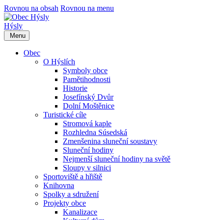
Rovnou na obsah
Rovnou na menu
Hýsly
Menu
Obec
O Hýslích
Symboly obce
Pamětihodnosti
Historie
Josefínský Dvůr
Dolní Moštěnice
Turistické cíle
Stromová kaple
Rozhledna Súsedská
Zmenšenina sluneční soustavy
Sluneční hodiny
Nejmenší sluneční hodiny na světě
Sloupy v silnici
Sportoviště a hřiště
Knihovna
Spolky a sdružení
Projekty obce
Kanalizace