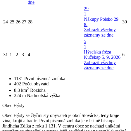
dne
29
1
Nákupy Polsko 29.
24
25
26
27
28
30
8.
Zobrazit všechny
záznamy ze dne
5
1
Hýselská fréza
31
1
2
3
4
6
Kučekap 5. 9. 2026
Zobrazit všechny
záznamy ze dne
1131
První písemná zmínka
402
Počet obyvatel
2
8,3 km
Rozloha
224 m
Nadmořská výška
Obec Hýsly
Obec Hýsly se čtyřmi sty obyvateli je obcí Slovácka, tedy kraje
vína, krojů a tradic. První písemná zmínka je v listině biskupa
Jindřicha Zdíka z roku 1 131. V centru obce se nachází unikátní