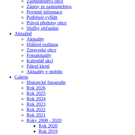
Zastupitelstvo obce
Zápisy ze zastupitelstva
Povinné informace
Potřebuji vyřídit
Právní předpisy obce
Služby občanům
Aktuálně
Aktuality
Hlášení rozhlasu
Zpravodaj obce
Fotoaktuality
Kalendář akcí
Pálení klestí
Aktuality v mobilu
Galerie
Historické fotografie
Rok 2026
Rok 2025
Rok 2024
Rok 2023
Rok 2022
Rok 2021
Roky 2008 - 2020
Rok 2020
Rok 2019