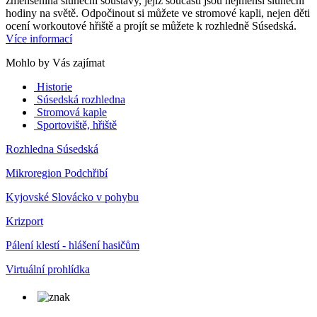
zmenšenina sluneční soustavy, jejíž součástí jsou nejmenší sluneční
hodiny na světě. Odpočinout si můžete ve stromové kapli, nejen děti
ocení workoutové hřiště a projít se můžete k rozhledně Súsedská.
Více informací
Mohlo by Vás zajímat
Historie
Súsedská rozhledna
Stromová kaple
Sportoviště, hřiště
Rozhledna Súsedská
Mikroregion Podchřibí
Kyjovské Slovácko v pohybu
Krizport
Pálení klestí - hlášení hasičům
Virtuální prohlídka