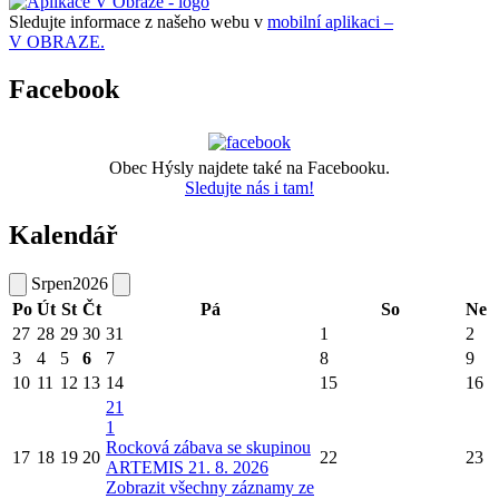
Sledujte informace z našeho webu v
mobilní aplikaci –
V OBRAZE.
Facebook
Obec Hýsly najdete také na Facebooku.
Sledujte nás i tam!
Kalendář
Srpen
2026
Po
Út
St
Čt
Pá
So
Ne
27
28
29
30
31
1
2
3
4
5
6
7
8
9
10
11
12
13
14
15
16
21
1
Rocková zábava se skupinou
17
18
19
20
22
23
ARTEMIS 21. 8. 2026
Zobrazit všechny záznamy ze