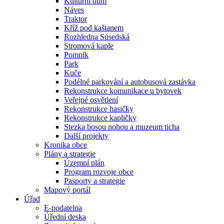
Kulturní dům
Náves
Traktor
Kříž pod kaštanem
Rozhledna Súsedská
Stromová kaple
Pomník
Park
Kuče
Podélné parkování a autobusová zastávka
Rekonstrukce komunikace u bytovek
Veřejné osvětlení
Rekonstrukce hasičky
Rekonstrukce kapličky
Stezka bosou nohou a muzeum ticha
Další projekty
Kronika obce
Plány a strategie
Územní plán
Program rozvoje obce
Pasporty a strategie
Mapový portál
Úřad
E-podatelna
Úřední deska