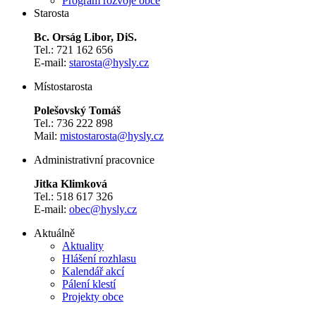
Program rozvoje obce
Starosta
Bc. Orság Libor, DiS.
Tel.: 721 162 656
E-mail:
starosta@hysly.cz
​​​​​​​Místostarosta
Polešovský Tomáš
Tel.: 736 222 898
Mail:
mistostarosta@hysly.cz
Administrativní pracovnice
Jitka Klimková
Tel.: 518 617 326
E-mail:
obec@hysly.cz
Aktuálně
Aktuality
Hlášení rozhlasu
Kalendář akcí
Pálení klestí
Projekty obce