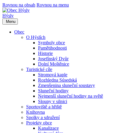
Rovnou na obsah
Rovnou na menu
Hýsly
Menu
Obec
O Hýslích
Symboly obce
Pamětihodnosti
Historie
Josefínský Dvůr
Dolní Moštěnice
Turistické cíle
Stromová kaple
Rozhledna Súsedská
Zmenšenina sluneční soustavy
Sluneční hodiny
Nejmenší sluneční hodiny na světě
Sloupy v silnici
Sportoviště a hřiště
Knihovna
Spolky a sdružení
Projekty obce
Kanalizace