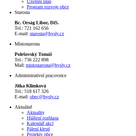
Územní plán
Program rozvoje obce
Starosta
Bc. Orság Libor, DiS.
Tel.: 721 162 656
E-mail:
starosta@hysly.cz
​​​​​​​Místostarosta
Polešovský Tomáš
Tel.: 736 222 898
Mail:
mistostarosta@hysly.cz
Administrativní pracovnice
Jitka Klimková
Tel.: 518 617 326
E-mail:
obec@hysly.cz
Aktuálně
Aktuality
Hlášení rozhlasu
Kalendář akcí
Pálení klestí
Projekty obce