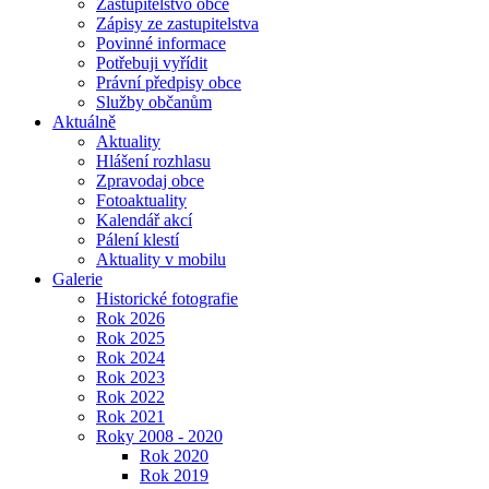
Zastupitelstvo obce
Zápisy ze zastupitelstva
Povinné informace
Potřebuji vyřídit
Právní předpisy obce
Služby občanům
Aktuálně
Aktuality
Hlášení rozhlasu
Zpravodaj obce
Fotoaktuality
Kalendář akcí
Pálení klestí
Aktuality v mobilu
Galerie
Historické fotografie
Rok 2026
Rok 2025
Rok 2024
Rok 2023
Rok 2022
Rok 2021
Roky 2008 - 2020
Rok 2020
Rok 2019