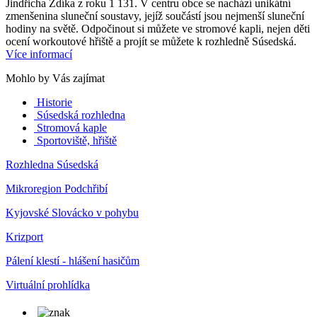
Jindřicha Zdíka z roku 1 131. V centru obce se nachází unikátní
zmenšenina sluneční soustavy, jejíž součástí jsou nejmenší sluneční
hodiny na světě. Odpočinout si můžete ve stromové kapli, nejen děti
ocení workoutové hřiště a projít se můžete k rozhledně Súsedská.
Více informací
Mohlo by Vás zajímat
Historie
Súsedská rozhledna
Stromová kaple
Sportoviště, hřiště
Rozhledna Súsedská
Mikroregion Podchřibí
Kyjovské Slovácko v pohybu
Krizport
Pálení klestí - hlášení hasičům
Virtuální prohlídka