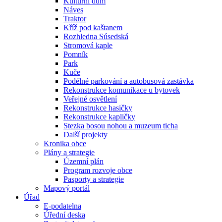
Kulturní dům
Náves
Traktor
Kříž pod kaštanem
Rozhledna Súsedská
Stromová kaple
Pomník
Park
Kuče
Podélné parkování a autobusová zastávka
Rekonstrukce komunikace u bytovek
Veřejné osvětlení
Rekonstrukce hasičky
Rekonstrukce kapličky
Stezka bosou nohou a muzeum ticha
Další projekty
Kronika obce
Plány a strategie
Územní plán
Program rozvoje obce
Pasporty a strategie
Mapový portál
Úřad
E-podatelna
Úřední deska