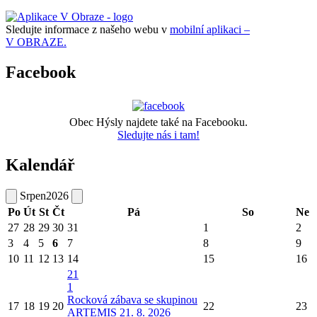
Sledujte informace z našeho webu v
mobilní aplikaci –
V OBRAZE.
Facebook
Obec Hýsly najdete také na Facebooku.
Sledujte nás i tam!
Kalendář
Srpen
2026
Po
Út
St
Čt
Pá
So
Ne
27
28
29
30
31
1
2
3
4
5
6
7
8
9
10
11
12
13
14
15
16
21
1
Rocková zábava se skupinou
17
18
19
20
22
23
ARTEMIS 21. 8. 2026