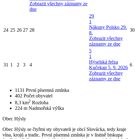
Zobrazit všechny záznamy ze
dne
29
1
Nákupy Polsko 29.
24
25
26
27
28
30
8.
Zobrazit všechny
záznamy ze dne
5
1
Hýselská fréza
31
1
2
3
4
6
Kučekap 5. 9. 2026
Zobrazit všechny
záznamy ze dne
1131
První písemná zmínka
402
Počet obyvatel
2
8,3 km
Rozloha
224 m
Nadmořská výška
Obec Hýsly
Obec Hýsly se čtyřmi sty obyvateli je obcí Slovácka, tedy kraje
vína, krojů a tradic. První písemná zmínka je v listině biskupa