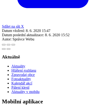
Sdílet na síti X
Datum vložení:
8. 6. 2020 15:47
Datum poslední aktualizace:
8. 6. 2020 15:52
Autor:
Správce Webu
Aktuálně
Aktuality
Hlášení rozhlasu
Zpravodaj obce
Fotoaktuality
Kalendář akcí
Pálení klestí
Aktuality v mobilu
Mobilní aplikace