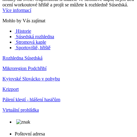
ocení workoutové hřiště a projít se můžete k rozhledně Súsedská.
Více informací
Mohlo by Vás zajímat
Historie
Súsedská rozhledna
Stromová kaple
Sportoviště, hřiště
Rozhledna Súsedská
Mikroregion Podchřibí
Kyjovské Slovácko v pohybu
Krizport
Pálení klestí - hlášení hasičům
Virtuální prohlídka
Poštovní adresa