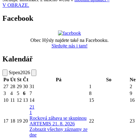
V OBRAZE.
Facebook
Obec Hýsly najdete také na Facebooku.
Sledujte nás i tam!
Kalendář
Srpen
2026
Po
Út
St
Čt
Pá
So
Ne
27
28
29
30
31
1
2
3
4
5
6
7
8
9
10
11
12
13
14
15
16
21
1
Rocková zábava se skupinou
17
18
19
20
22
23
ARTEMIS 21. 8. 2026
Zobrazit všechny záznamy ze
dne