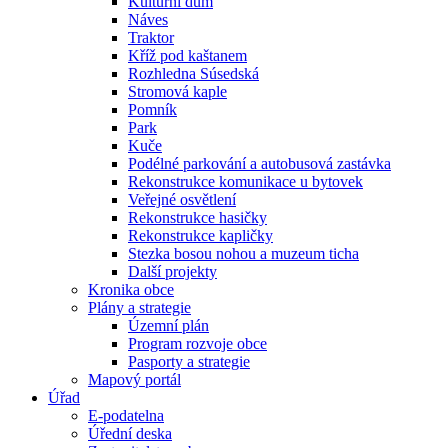
Kulturní dům
Náves
Traktor
Kříž pod kaštanem
Rozhledna Súsedská
Stromová kaple
Pomník
Park
Kuče
Podélné parkování a autobusová zastávka
Rekonstrukce komunikace u bytovek
Veřejné osvětlení
Rekonstrukce hasičky
Rekonstrukce kapličky
Stezka bosou nohou a muzeum ticha
Další projekty
Kronika obce
Plány a strategie
Územní plán
Program rozvoje obce
Pasporty a strategie
Mapový portál
Úřad
E-podatelna
Úřední deska