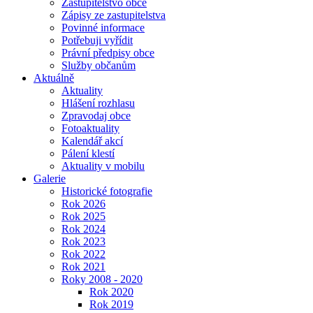
Zastupitelstvo obce
Zápisy ze zastupitelstva
Povinné informace
Potřebuji vyřídit
Právní předpisy obce
Služby občanům
Aktuálně
Aktuality
Hlášení rozhlasu
Zpravodaj obce
Fotoaktuality
Kalendář akcí
Pálení klestí
Aktuality v mobilu
Galerie
Historické fotografie
Rok 2026
Rok 2025
Rok 2024
Rok 2023
Rok 2022
Rok 2021
Roky 2008 - 2020
Rok 2020
Rok 2019