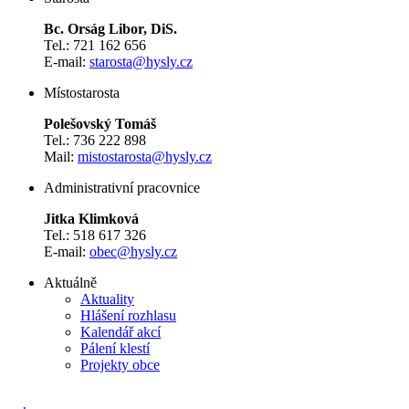
Bc. Orság Libor, DiS.
Tel.: 721 162 656
E-mail:
starosta@hysly.cz
​​​​​​​Místostarosta
Polešovský Tomáš
Tel.: 736 222 898
Mail:
mistostarosta@hysly.cz
Administrativní pracovnice
Jitka Klimková
Tel.: 518 617 326
E-mail:
obec@hysly.cz
Aktuálně
Aktuality
Hlášení rozhlasu
Kalendář akcí
Pálení klestí
Projekty obce