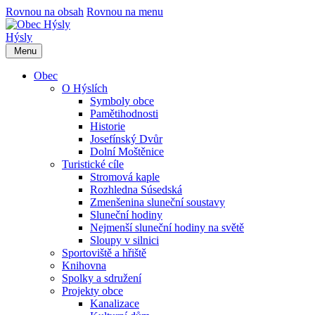
Rovnou na obsah
Rovnou na menu
Hýsly
Menu
Obec
O Hýslích
Symboly obce
Pamětihodnosti
Historie
Josefínský Dvůr
Dolní Moštěnice
Turistické cíle
Stromová kaple
Rozhledna Súsedská
Zmenšenina sluneční soustavy
Sluneční hodiny
Nejmenší sluneční hodiny na světě
Sloupy v silnici
Sportoviště a hřiště
Knihovna
Spolky a sdružení
Projekty obce
Kanalizace