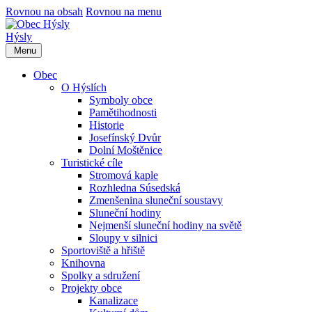
Rovnou na obsah
Rovnou na menu
Hýsly
Menu
Obec
O Hýslích
Symboly obce
Pamětihodnosti
Historie
Josefínský Dvůr
Dolní Moštěnice
Turistické cíle
Stromová kaple
Rozhledna Súsedská
Zmenšenina sluneční soustavy
Sluneční hodiny
Nejmenší sluneční hodiny na světě
Sloupy v silnici
Sportoviště a hřiště
Knihovna
Spolky a sdružení
Projekty obce
Kanalizace