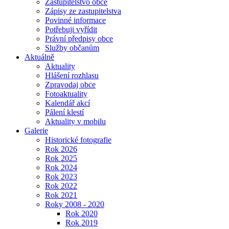
Zastupitelstvo obce
Zápisy ze zastupitelstva
Povinné informace
Potřebuji vyřídit
Právní předpisy obce
Služby občanům
Aktuálně
Aktuality
Hlášení rozhlasu
Zpravodaj obce
Fotoaktuality
Kalendář akcí
Pálení klestí
Aktuality v mobilu
Galerie
Historické fotografie
Rok 2026
Rok 2025
Rok 2024
Rok 2023
Rok 2022
Rok 2021
Roky 2008 - 2020
Rok 2020
Rok 2019