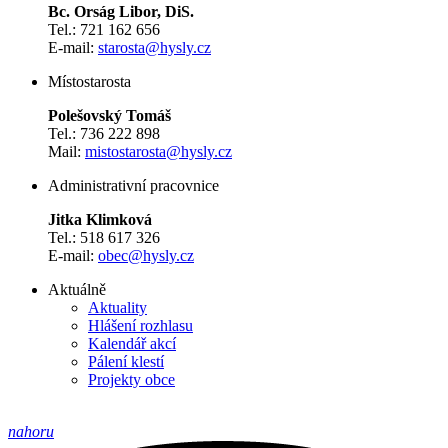
Bc. Orság Libor, DiS.
Tel.: 721 162 656
E-mail:
starosta@hysly.cz
​​​​​​​Místostarosta
Polešovský Tomáš
Tel.: 736 222 898
Mail:
mistostarosta@hysly.cz
Administrativní pracovnice
Jitka Klimková
Tel.: 518 617 326
E-mail:
obec@hysly.cz
Aktuálně
Aktuality
Hlášení rozhlasu
Kalendář akcí
Pálení klestí
Projekty obce
nahoru