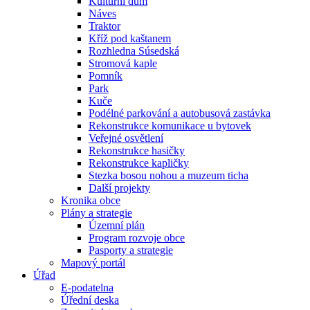
Kulturní dům
Náves
Traktor
Kříž pod kaštanem
Rozhledna Súsedská
Stromová kaple
Pomník
Park
Kuče
Podélné parkování a autobusová zastávka
Rekonstrukce komunikace u bytovek
Veřejné osvětlení
Rekonstrukce hasičky
Rekonstrukce kapličky
Stezka bosou nohou a muzeum ticha
Další projekty
Kronika obce
Plány a strategie
Územní plán
Program rozvoje obce
Pasporty a strategie
Mapový portál
Úřad
E-podatelna
Úřední deska