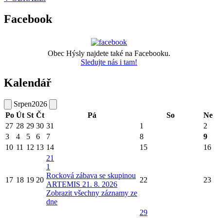
Facebook
Obec Hýsly najdete také na Facebooku.
Sledujte nás i tam!
Kalendář
Srpen
2026
Po
Út
St
Čt
Pá
So
Ne
27
28
29
30
31
1
2
3
4
5
6
7
8
9
10
11
12
13
14
15
16
21
1
Rocková zábava se skupinou
17
18
19
20
22
23
ARTEMIS 21. 8. 2026
Zobrazit všechny záznamy ze
dne
29