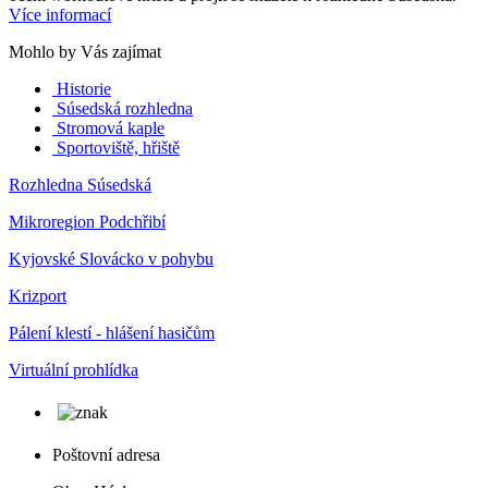
Více informací
Mohlo by Vás zajímat
Historie
Súsedská rozhledna
Stromová kaple
Sportoviště, hřiště
Rozhledna Súsedská
Mikroregion Podchřibí
Kyjovské Slovácko v pohybu
Krizport
Pálení klestí - hlášení hasičům
Virtuální prohlídka
Poštovní adresa