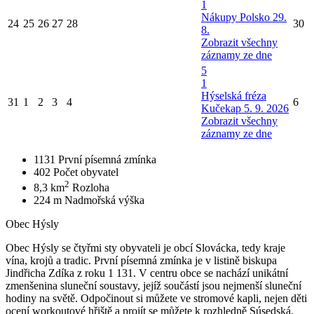
1
Nákupy Polsko 29.
24
25
26
27
28
30
8.
Zobrazit všechny
záznamy ze dne
5
1
Hýselská fréza
31
1
2
3
4
6
Kučekap 5. 9. 2026
Zobrazit všechny
záznamy ze dne
1131
První písemná zmínka
402
Počet obyvatel
2
8,3 km
Rozloha
224 m
Nadmořská výška
Obec Hýsly
Obec Hýsly se čtyřmi sty obyvateli je obcí Slovácka, tedy kraje
vína, krojů a tradic. První písemná zmínka je v listině biskupa
Jindřicha Zdíka z roku 1 131. V centru obce se nachází unikátní
zmenšenina sluneční soustavy, jejíž součástí jsou nejmenší sluneční
hodiny na světě. Odpočinout si můžete ve stromové kapli, nejen děti
ocení workoutové hřiště a projít se můžete k rozhledně Súsedská.