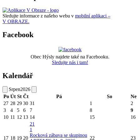
Sledujte informace z našeho webu v
mobilní aplikaci –
V OBRAZE.
Facebook
Obec Hýsly najdete také na Facebooku.
Sledujte nás i tam!
Kalendář
Srpen
2026
Po
Út
St
Čt
Pá
So
Ne
27
28
29
30
31
1
2
3
4
5
6
7
8
9
10
11
12
13
14
15
16
21
1
Rocková zábava se skupinou
17
18
19
20
22
23