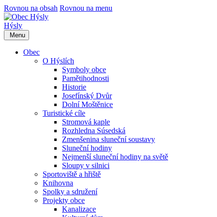
Rovnou na obsah
Rovnou na menu
Hýsly
Menu
Obec
O Hýslích
Symboly obce
Pamětihodnosti
Historie
Josefínský Dvůr
Dolní Moštěnice
Turistické cíle
Stromová kaple
Rozhledna Súsedská
Zmenšenina sluneční soustavy
Sluneční hodiny
Nejmenší sluneční hodiny na světě
Sloupy v silnici
Sportoviště a hřiště
Knihovna
Spolky a sdružení
Projekty obce
Kanalizace