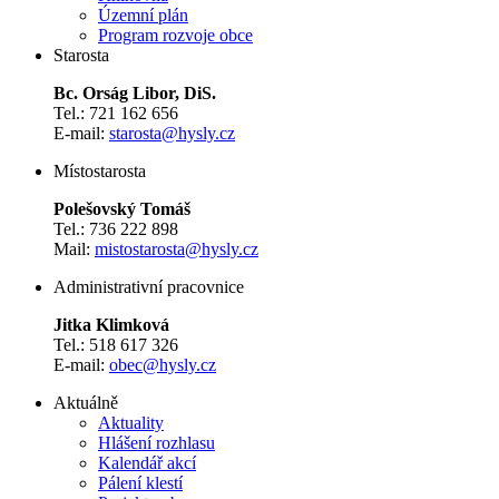
Územní plán
Program rozvoje obce
Starosta
Bc. Orság Libor, DiS.
Tel.: 721 162 656
E-mail:
starosta@hysly.cz
​​​​​​​Místostarosta
Polešovský Tomáš
Tel.: 736 222 898
Mail:
mistostarosta@hysly.cz
Administrativní pracovnice
Jitka Klimková
Tel.: 518 617 326
E-mail:
obec@hysly.cz
Aktuálně
Aktuality
Hlášení rozhlasu
Kalendář akcí
Pálení klestí