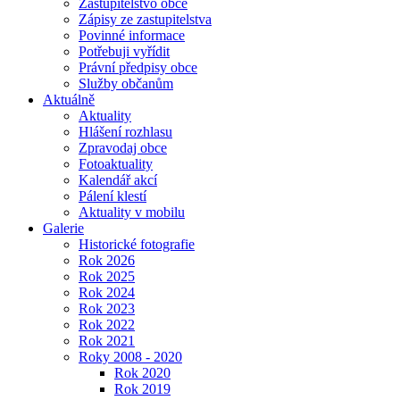
Zastupitelstvo obce
Zápisy ze zastupitelstva
Povinné informace
Potřebuji vyřídit
Právní předpisy obce
Služby občanům
Aktuálně
Aktuality
Hlášení rozhlasu
Zpravodaj obce
Fotoaktuality
Kalendář akcí
Pálení klestí
Aktuality v mobilu
Galerie
Historické fotografie
Rok 2026
Rok 2025
Rok 2024
Rok 2023
Rok 2022
Rok 2021
Roky 2008 - 2020
Rok 2020
Rok 2019