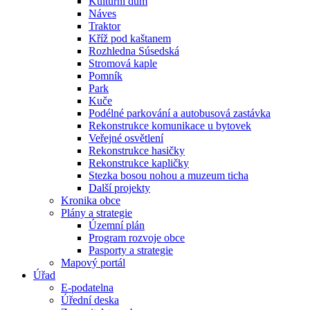
Kulturní dům
Náves
Traktor
Kříž pod kaštanem
Rozhledna Súsedská
Stromová kaple
Pomník
Park
Kuče
Podélné parkování a autobusová zastávka
Rekonstrukce komunikace u bytovek
Veřejné osvětlení
Rekonstrukce hasičky
Rekonstrukce kapličky
Stezka bosou nohou a muzeum ticha
Další projekty
Kronika obce
Plány a strategie
Územní plán
Program rozvoje obce
Pasporty a strategie
Mapový portál
Úřad
E-podatelna
Úřední deska