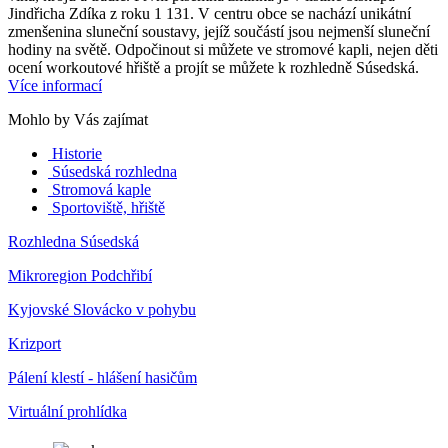
Jindřicha Zdíka z roku 1 131. V centru obce se nachází unikátní
zmenšenina sluneční soustavy, jejíž součástí jsou nejmenší sluneční
hodiny na světě. Odpočinout si můžete ve stromové kapli, nejen děti
ocení workoutové hřiště a projít se můžete k rozhledně Súsedská.
Více informací
Mohlo by Vás zajímat
Historie
Súsedská rozhledna
Stromová kaple
Sportoviště, hřiště
Rozhledna Súsedská
Mikroregion Podchřibí
Kyjovské Slovácko v pohybu
Krizport
Pálení klestí - hlášení hasičům
Virtuální prohlídka