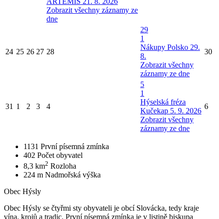
ARTEMIS 21. 8. 2026
Zobrazit všechny záznamy ze
dne
29
1
Nákupy Polsko 29.
24
25
26
27
28
30
8.
Zobrazit všechny
záznamy ze dne
5
1
Hýselská fréza
31
1
2
3
4
6
Kučekap 5. 9. 2026
Zobrazit všechny
záznamy ze dne
1131
První písemná zmínka
402
Počet obyvatel
2
8,3 km
Rozloha
224 m
Nadmořská výška
Obec Hýsly
Obec Hýsly se čtyřmi sty obyvateli je obcí Slovácka, tedy kraje
vína, krojů a tradic. První písemná zmínka je v listině biskupa