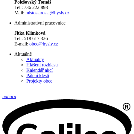
Polešovský Tomáš
Tel.: 736 222 898
Mail:
mistostarosta@hysly.cz
Administrativní pracovnice
Jitka Klimková
Tel.: 518 617 326
E-mail:
obec@hysly.cz
Aktuálně
Aktuality
Hlášení rozhlasu
Kalendář akcí
Pálení klestí
Projekty obce
nahoru