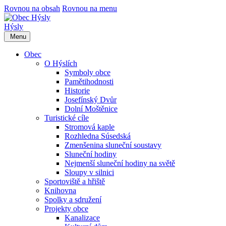
Rovnou na obsah
Rovnou na menu
Hýsly
Menu
Obec
O Hýslích
Symboly obce
Pamětihodnosti
Historie
Josefínský Dvůr
Dolní Moštěnice
Turistické cíle
Stromová kaple
Rozhledna Súsedská
Zmenšenina sluneční soustavy
Sluneční hodiny
Nejmenší sluneční hodiny na světě
Sloupy v silnici
Sportoviště a hřiště
Knihovna
Spolky a sdružení
Projekty obce
Kanalizace