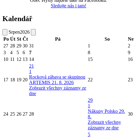
Obec Hýsly najdete také na Facebooku.
Sledujte nás i tam!
Kalendář
Srpen
2026
Po
Út
St
Čt
Pá
So
Ne
27
28
29
30
31
1
2
3
4
5
6
7
8
9
10
11
12
13
14
15
16
21
1
Rocková zábava se skupinou
17
18
19
20
22
23
ARTEMIS 21. 8. 2026
Zobrazit všechny záznamy ze
dne
29
1
Nákupy Polsko 29.
24
25
26
27
28
30
8.
Zobrazit všechny
záznamy ze dne
5