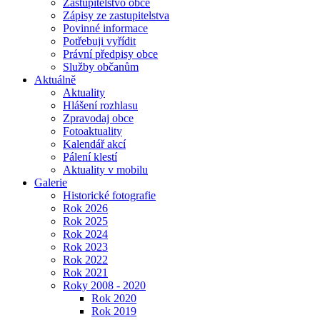
Zastupitelstvo obce
Zápisy ze zastupitelstva
Povinné informace
Potřebuji vyřídit
Právní předpisy obce
Služby občanům
Aktuálně
Aktuality
Hlášení rozhlasu
Zpravodaj obce
Fotoaktuality
Kalendář akcí
Pálení klestí
Aktuality v mobilu
Galerie
Historické fotografie
Rok 2026
Rok 2025
Rok 2024
Rok 2023
Rok 2022
Rok 2021
Roky 2008 - 2020
Rok 2020
Rok 2019