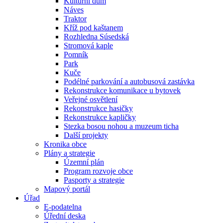
Kulturní dům
Náves
Traktor
Kříž pod kaštanem
Rozhledna Súsedská
Stromová kaple
Pomník
Park
Kuče
Podélné parkování a autobusová zastávka
Rekonstrukce komunikace u bytovek
Veřejné osvětlení
Rekonstrukce hasičky
Rekonstrukce kapličky
Stezka bosou nohou a muzeum ticha
Další projekty
Kronika obce
Plány a strategie
Územní plán
Program rozvoje obce
Pasporty a strategie
Mapový portál
Úřad
E-podatelna
Úřední deska