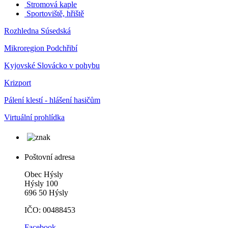
Stromová kaple
Sportoviště, hřiště
Rozhledna Súsedská
Mikroregion Podchřibí
Kyjovské Slovácko v pohybu
Krizport
Pálení klestí - hlášení hasičům
Virtuální prohlídka
Poštovní adresa
Obec Hýsly
Hýsly 100
696 50 Hýsly
IČO: 00488453
Facebook