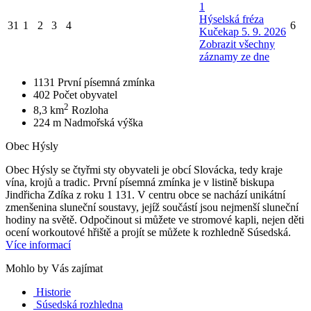
1
Hýselská fréza
31
1
2
3
4
6
Kučekap 5. 9. 2026
Zobrazit všechny
záznamy ze dne
1131
První písemná zmínka
402
Počet obyvatel
2
8,3 km
Rozloha
224 m
Nadmořská výška
Obec Hýsly
Obec Hýsly se čtyřmi sty obyvateli je obcí Slovácka, tedy kraje
vína, krojů a tradic. První písemná zmínka je v listině biskupa
Jindřicha Zdíka z roku 1 131. V centru obce se nachází unikátní
zmenšenina sluneční soustavy, jejíž součástí jsou nejmenší sluneční
hodiny na světě. Odpočinout si můžete ve stromové kapli, nejen děti
ocení workoutové hřiště a projít se můžete k rozhledně Súsedská.
Více informací
Mohlo by Vás zajímat
Historie
Súsedská rozhledna