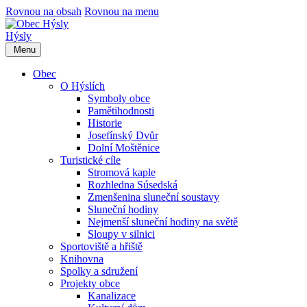
Rovnou na obsah
Rovnou na menu
Hýsly
Menu
Obec
O Hýslích
Symboly obce
Pamětihodnosti
Historie
Josefínský Dvůr
Dolní Moštěnice
Turistické cíle
Stromová kaple
Rozhledna Súsedská
Zmenšenina sluneční soustavy
Sluneční hodiny
Nejmenší sluneční hodiny na světě
Sloupy v silnici
Sportoviště a hřiště
Knihovna
Spolky a sdružení
Projekty obce
Kanalizace