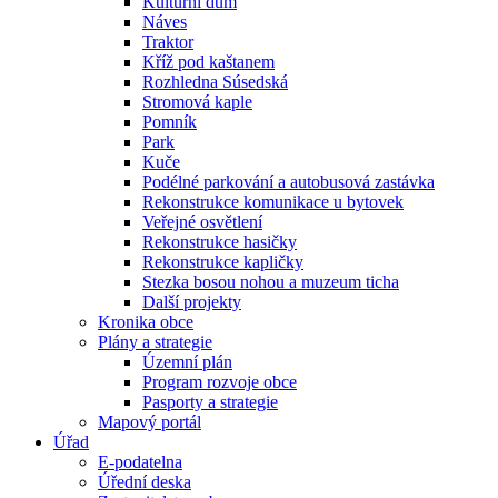
Kulturní dům
Náves
Traktor
Kříž pod kaštanem
Rozhledna Súsedská
Stromová kaple
Pomník
Park
Kuče
Podélné parkování a autobusová zastávka
Rekonstrukce komunikace u bytovek
Veřejné osvětlení
Rekonstrukce hasičky
Rekonstrukce kapličky
Stezka bosou nohou a muzeum ticha
Další projekty
Kronika obce
Plány a strategie
Územní plán
Program rozvoje obce
Pasporty a strategie
Mapový portál
Úřad
E-podatelna
Úřední deska