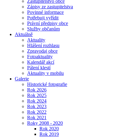
Zastupitelstvo obce
Zápisy ze zastupitelstva
Povinné informace
Potřebuji vyřídit
Právní předpisy obce
Služby občanům
Aktuálně
Aktuality
Hlášení rozhlasu
Zpravodaj obce
Fotoaktuality
Kalendář akcí
Pálení klestí
Aktuality v mobilu
Galerie
Historické fotografie
Rok 2026
Rok 2025
Rok 2024
Rok 2023
Rok 2022
Rok 2021
Roky 2008 - 2020
Rok 2020
Rok 2019