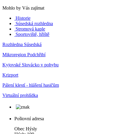
Mohlo by Vás zajímat
Historie
Súsedská rozhledna
Stromová kaple
Sportoviště, hřiště
Rozhledna Súsedská
Mikroregion Podchřibí
Kyjovské Slovácko v pohybu
Krizport
Pálení klestí - hlášení hasičům
Virtuální prohlídka
Poštovní adresa
Obec Hýsly