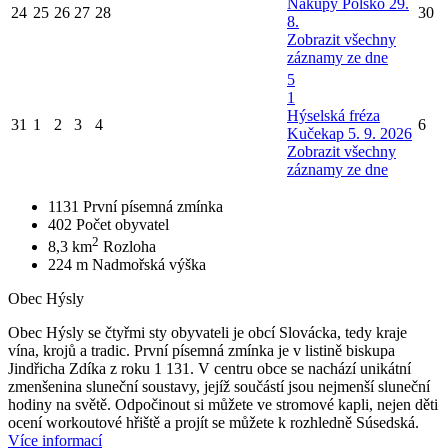
Nákupy Polsko 29.
24
25
26
27
28
30
8.
Zobrazit všechny
záznamy ze dne
5
1
Hýselská fréza
31
1
2
3
4
6
Kučekap 5. 9. 2026
Zobrazit všechny
záznamy ze dne
1131
První písemná zmínka
402
Počet obyvatel
2
8,3 km
Rozloha
224 m
Nadmořská výška
Obec Hýsly
Obec Hýsly se čtyřmi sty obyvateli je obcí Slovácka, tedy kraje
vína, krojů a tradic. První písemná zmínka je v listině biskupa
Jindřicha Zdíka z roku 1 131. V centru obce se nachází unikátní
zmenšenina sluneční soustavy, jejíž součástí jsou nejmenší sluneční
hodiny na světě. Odpočinout si můžete ve stromové kapli, nejen děti
ocení workoutové hřiště a projít se můžete k rozhledně Súsedská.
Více informací