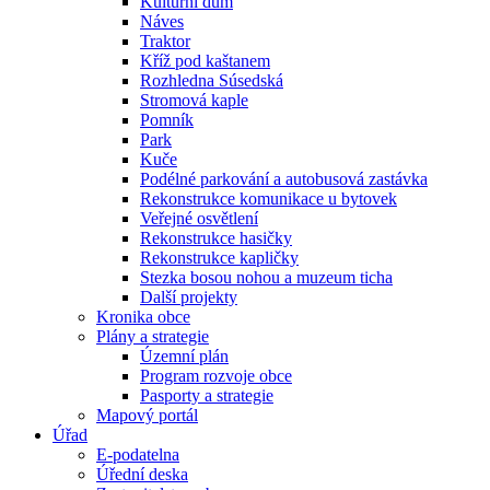
Kulturní dům
Náves
Traktor
Kříž pod kaštanem
Rozhledna Súsedská
Stromová kaple
Pomník
Park
Kuče
Podélné parkování a autobusová zastávka
Rekonstrukce komunikace u bytovek
Veřejné osvětlení
Rekonstrukce hasičky
Rekonstrukce kapličky
Stezka bosou nohou a muzeum ticha
Další projekty
Kronika obce
Plány a strategie
Územní plán
Program rozvoje obce
Pasporty a strategie
Mapový portál
Úřad
E-podatelna
Úřední deska