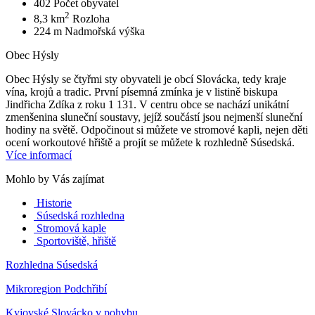
402
Počet obyvatel
2
8,3 km
Rozloha
224 m
Nadmořská výška
Obec Hýsly
Obec Hýsly se čtyřmi sty obyvateli je obcí Slovácka, tedy kraje
vína, krojů a tradic. První písemná zmínka je v listině biskupa
Jindřicha Zdíka z roku 1 131. V centru obce se nachází unikátní
zmenšenina sluneční soustavy, jejíž součástí jsou nejmenší sluneční
hodiny na světě. Odpočinout si můžete ve stromové kapli, nejen děti
ocení workoutové hřiště a projít se můžete k rozhledně Súsedská.
Více informací
Mohlo by Vás zajímat
Historie
Súsedská rozhledna
Stromová kaple
Sportoviště, hřiště
Rozhledna Súsedská
Mikroregion Podchřibí
Kyjovské Slovácko v pohybu