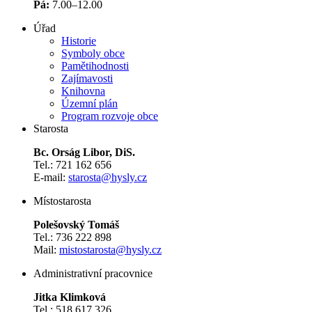
Pá:
7.00–12.00
Úřad
Historie
Symboly obce
Pamětihodnosti
Zajímavosti
Knihovna
Územní plán
Program rozvoje obce
Starosta
Bc. Orság Libor, DiS.
Tel.: 721 162 656
E-mail:
starosta@hysly.cz
​​​​​​​Místostarosta
Polešovský Tomáš
Tel.: 736 222 898
Mail:
mistostarosta@hysly.cz
Administrativní pracovnice
Jitka Klimková
Tel.: 518 617 326