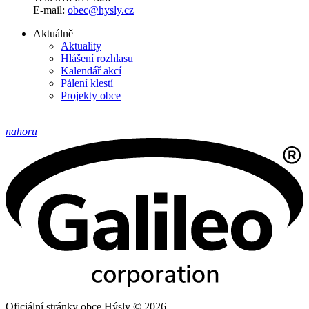
E-mail:
obec@hysly.cz
Aktuálně
Aktuality
Hlášení rozhlasu
Kalendář akcí
Pálení klestí
Projekty obce
nahoru
Oficiální stránky obce Hýsly © 2026