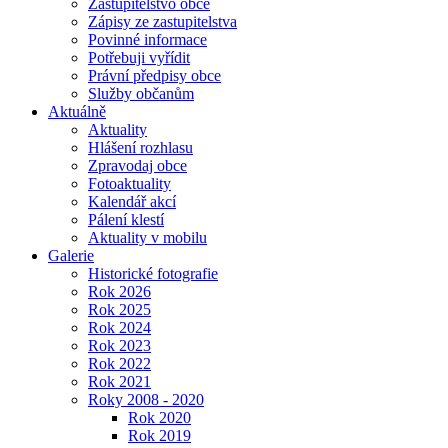
Zastupitelstvo obce
Zápisy ze zastupitelstva
Povinné informace
Potřebuji vyřídit
Právní předpisy obce
Služby občanům
Aktuálně
Aktuality
Hlášení rozhlasu
Zpravodaj obce
Fotoaktuality
Kalendář akcí
Pálení klestí
Aktuality v mobilu
Galerie
Historické fotografie
Rok 2026
Rok 2025
Rok 2024
Rok 2023
Rok 2022
Rok 2021
Roky 2008 - 2020
Rok 2020
Rok 2019