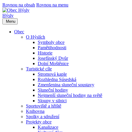
Rovnou na obsah
Rovnou na menu
Hýsly
Menu
Obec
O Hýslích
Symboly obce
Pamětihodnosti
Historie
Josefínský Dvůr
Dolní Moštěnice
Turistické cíle
Stromová kaple
Rozhledna Súsedská
Zmenšenina sluneční soustavy
Sluneční hodiny
Nejmenší sluneční hodiny na světě
Sloupy v silnici
Sportoviště a hřiště
Knihovna
Spolky a sdružení
Projekty obce
Kanalizace