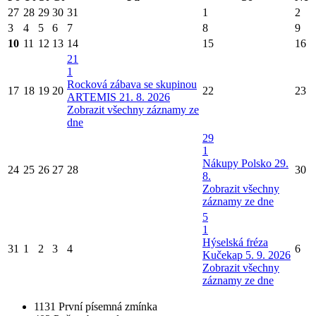
27
28
29
30
31
1
2
3
4
5
6
7
8
9
10
11
12
13
14
15
16
21
1
Rocková zábava se skupinou
17
18
19
20
22
23
ARTEMIS 21. 8. 2026
Zobrazit všechny záznamy ze
dne
29
1
Nákupy Polsko 29.
24
25
26
27
28
30
8.
Zobrazit všechny
záznamy ze dne
5
1
Hýselská fréza
31
1
2
3
4
6
Kučekap 5. 9. 2026
Zobrazit všechny
záznamy ze dne
1131
První písemná zmínka