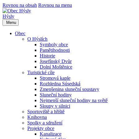
Rovnou na obsah
Rovnou na menu
Hýsly
Menu
Obec
O Hýslích
Symboly obce
Pamětihodnosti
Historie
Josefínský Dvůr
Dolní Moštěnice
Turistické cíle
Stromová kaple
Rozhledna Súsedská
Zmenšenina sluneční soustavy
Sluneční hodiny
Nejmenší sluneční hodiny na světě
Sloupy v silnici
Sportoviště a hřiště
Knihovna
Spolky a sdružení
Projekty obce
Kanalizace