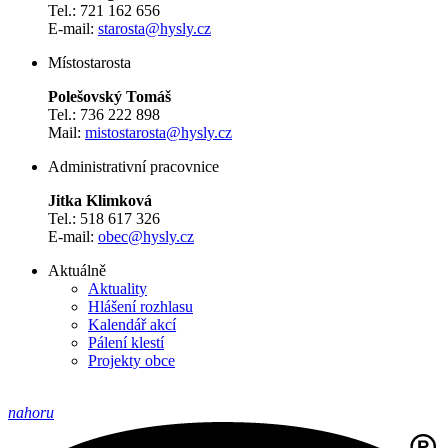
Tel.: 721 162 656
E-mail:
starosta@hysly.cz
​​​​​​​Místostarosta
Polešovský Tomáš
Tel.: 736 222 898
Mail:
mistostarosta@hysly.cz
Administrativní pracovnice
Jitka Klimková
Tel.: 518 617 326
E-mail:
obec@hysly.cz
Aktuálně
Aktuality
Hlášení rozhlasu
Kalendář akcí
Pálení klestí
Projekty obce
nahoru