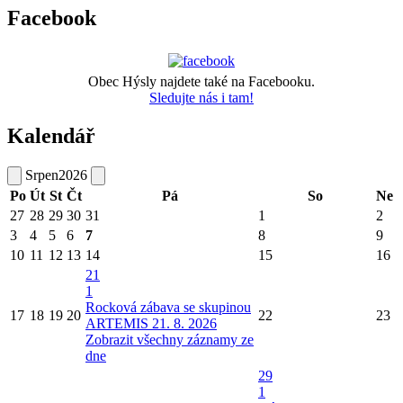
Facebook
Obec Hýsly najdete také na Facebooku.
Sledujte nás i tam!
Kalendář
Srpen
2026
Po
Út
St
Čt
Pá
So
Ne
27
28
29
30
31
1
2
3
4
5
6
7
8
9
10
11
12
13
14
15
16
21
1
Rocková zábava se skupinou
17
18
19
20
22
23
ARTEMIS 21. 8. 2026
Zobrazit všechny záznamy ze
dne
29
1