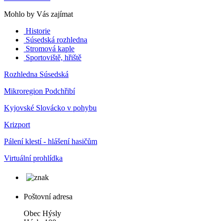
Mohlo by Vás zajímat
Historie
Súsedská rozhledna
Stromová kaple
Sportoviště, hřiště
Rozhledna Súsedská
Mikroregion Podchřibí
Kyjovské Slovácko v pohybu
Krizport
Pálení klestí - hlášení hasičům
Virtuální prohlídka
Poštovní adresa
Obec Hýsly