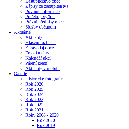
Zastupitelstvo obce
Zápisy ze zastupitelstva
Povinné informace
Potřebuji vyřídit
Právní předpisy obce
Služby občanům
Aktuálně
Aktuality
Hlášení rozhlasu
Zpravodaj obce
Fotoaktuality
Kalendář akcí
Pálení klestí
Aktuality v mobilu
Galerie
Historické fotografie
Rok 2026
Rok 2025
Rok 2024
Rok 2023
Rok 2022
Rok 2021
Roky 2008 - 2020
Rok 2020
Rok 2019