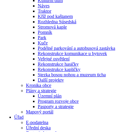
Kulturní dům
Náves
Traktor
Kříž pod kaštanem
Rozhledna Súsedská
Stromová kaple
Pomník
Park
Kuče
Podélné parkování a autobusová zastávka
Rekonstrukce komunikace u bytovek
Veřejné osvětlení
Rekonstrukce hasičky
Rekonstrukce kapličky
Stezka bosou nohou a muzeum ticha
Další projekty
Kronika obce
Plány a strategie
Územní plán
Program rozvoje obce
Pasporty a strategie
Mapový portál
Úřad
E-podatelna
Úřední deska