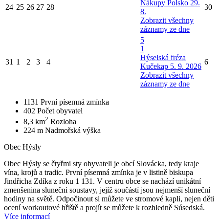
Nákupy Polsko 29.
24
25
26
27
28
30
8.
Zobrazit všechny
záznamy ze dne
5
1
Hýselská fréza
31
1
2
3
4
6
Kučekap 5. 9. 2026
Zobrazit všechny
záznamy ze dne
1131
První písemná zmínka
402
Počet obyvatel
2
8,3 km
Rozloha
224 m
Nadmořská výška
Obec Hýsly
Obec Hýsly se čtyřmi sty obyvateli je obcí Slovácka, tedy kraje
vína, krojů a tradic. První písemná zmínka je v listině biskupa
Jindřicha Zdíka z roku 1 131. V centru obce se nachází unikátní
zmenšenina sluneční soustavy, jejíž součástí jsou nejmenší sluneční
hodiny na světě. Odpočinout si můžete ve stromové kapli, nejen děti
ocení workoutové hřiště a projít se můžete k rozhledně Súsedská.
Více informací