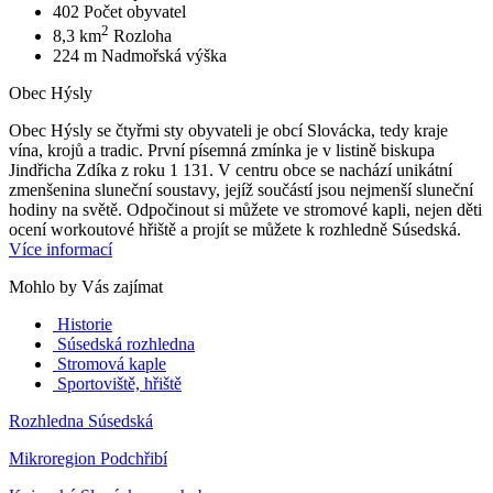
402
Počet obyvatel
2
8,3 km
Rozloha
224 m
Nadmořská výška
Obec Hýsly
Obec Hýsly se čtyřmi sty obyvateli je obcí Slovácka, tedy kraje
vína, krojů a tradic. První písemná zmínka je v listině biskupa
Jindřicha Zdíka z roku 1 131. V centru obce se nachází unikátní
zmenšenina sluneční soustavy, jejíž součástí jsou nejmenší sluneční
hodiny na světě. Odpočinout si můžete ve stromové kapli, nejen děti
ocení workoutové hřiště a projít se můžete k rozhledně Súsedská.
Více informací
Mohlo by Vás zajímat
Historie
Súsedská rozhledna
Stromová kaple
Sportoviště, hřiště
Rozhledna Súsedská
Mikroregion Podchřibí