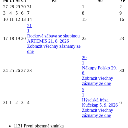
Po
Út
St
Čt
Pá
So
Ne
27
28
29
30
31
1
2
3
4
5
6
7
8
9
10
11
12
13
14
15
16
21
1
Rocková zábava se skupinou
17
18
19
20
22
23
ARTEMIS 21. 8. 2026
Zobrazit všechny záznamy ze
dne
29
1
Nákupy Polsko 29.
24
25
26
27
28
30
8.
Zobrazit všechny
záznamy ze dne
5
1
Hýselská fréza
31
1
2
3
4
6
Kučekap 5. 9. 2026
Zobrazit všechny
záznamy ze dne
1131
První písemná zmínka