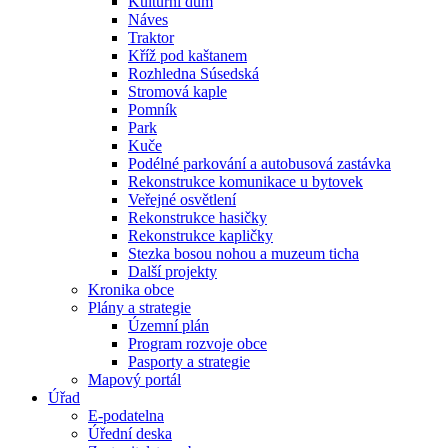
Kulturní dům
Náves
Traktor
Kříž pod kaštanem
Rozhledna Súsedská
Stromová kaple
Pomník
Park
Kuče
Podélné parkování a autobusová zastávka
Rekonstrukce komunikace u bytovek
Veřejné osvětlení
Rekonstrukce hasičky
Rekonstrukce kapličky
Stezka bosou nohou a muzeum ticha
Další projekty
Kronika obce
Plány a strategie
Územní plán
Program rozvoje obce
Pasporty a strategie
Mapový portál
Úřad
E-podatelna
Úřední deska