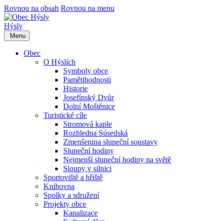
Rovnou na obsah
Rovnou na menu
Hýsly
Menu
Obec
O Hýslích
Symboly obce
Pamětihodnosti
Historie
Josefínský Dvůr
Dolní Moštěnice
Turistické cíle
Stromová kaple
Rozhledna Súsedská
Zmenšenina sluneční soustavy
Sluneční hodiny
Nejmenší sluneční hodiny na světě
Sloupy v silnici
Sportoviště a hřiště
Knihovna
Spolky a sdružení
Projekty obce
Kanalizace