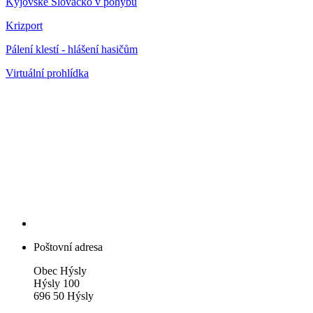
Kyjovské Slovácko v pohybu
Krizport
Pálení klestí - hlášení hasičům
Virtuální prohlídka
Poštovní adresa
Obec Hýsly
Hýsly 100
696 50 Hýsly