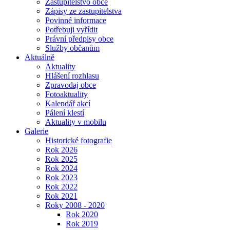
Zastupitelstvo obce
Zápisy ze zastupitelstva
Povinné informace
Potřebuji vyřídit
Právní předpisy obce
Služby občanům
Aktuálně
Aktuality
Hlášení rozhlasu
Zpravodaj obce
Fotoaktuality
Kalendář akcí
Pálení klestí
Aktuality v mobilu
Galerie
Historické fotografie
Rok 2026
Rok 2025
Rok 2024
Rok 2023
Rok 2022
Rok 2021
Roky 2008 - 2020
Rok 2020
Rok 2019