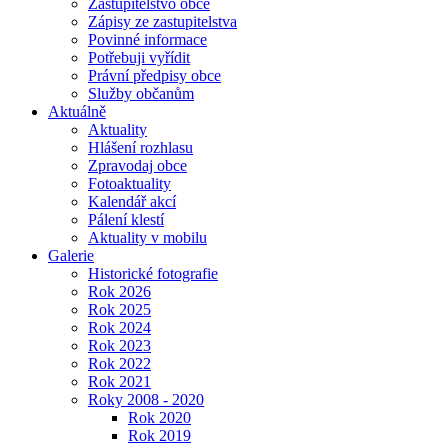
Zastupitelstvo obce
Zápisy ze zastupitelstva
Povinné informace
Potřebuji vyřídit
Právní předpisy obce
Služby občanům
Aktuálně
Aktuality
Hlášení rozhlasu
Zpravodaj obce
Fotoaktuality
Kalendář akcí
Pálení klestí
Aktuality v mobilu
Galerie
Historické fotografie
Rok 2026
Rok 2025
Rok 2024
Rok 2023
Rok 2022
Rok 2021
Roky 2008 - 2020
Rok 2020
Rok 2019