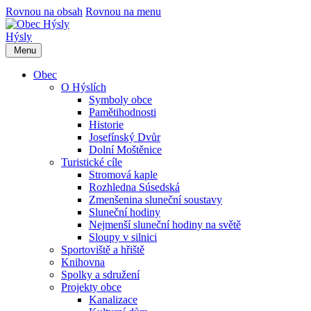
Rovnou na obsah
Rovnou na menu
Hýsly
Menu
Obec
O Hýslích
Symboly obce
Pamětihodnosti
Historie
Josefínský Dvůr
Dolní Moštěnice
Turistické cíle
Stromová kaple
Rozhledna Súsedská
Zmenšenina sluneční soustavy
Sluneční hodiny
Nejmenší sluneční hodiny na světě
Sloupy v silnici
Sportoviště a hřiště
Knihovna
Spolky a sdružení
Projekty obce
Kanalizace