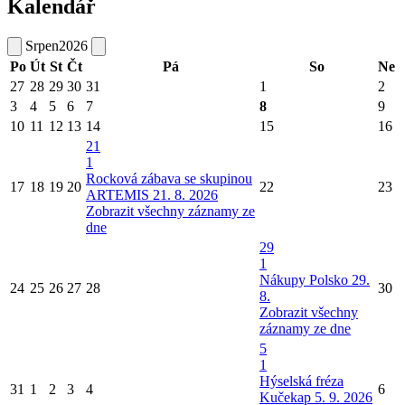
Kalendář
Srpen
2026
Po
Út
St
Čt
Pá
So
Ne
27
28
29
30
31
1
2
3
4
5
6
7
8
9
10
11
12
13
14
15
16
21
1
Rocková zábava se skupinou
17
18
19
20
22
23
ARTEMIS 21. 8. 2026
Zobrazit všechny záznamy ze
dne
29
1
Nákupy Polsko 29.
24
25
26
27
28
30
8.
Zobrazit všechny
záznamy ze dne
5
1
Hýselská fréza
31
1
2
3
4
6
Kučekap 5. 9. 2026