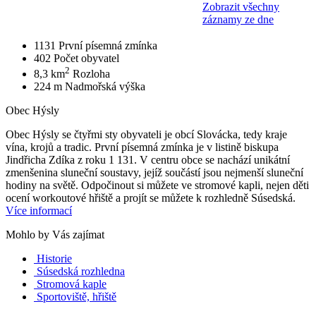
Zobrazit všechny
záznamy ze dne
1131
První písemná zmínka
402
Počet obyvatel
2
8,3 km
Rozloha
224 m
Nadmořská výška
Obec Hýsly
Obec Hýsly se čtyřmi sty obyvateli je obcí Slovácka, tedy kraje
vína, krojů a tradic. První písemná zmínka je v listině biskupa
Jindřicha Zdíka z roku 1 131. V centru obce se nachází unikátní
zmenšenina sluneční soustavy, jejíž součástí jsou nejmenší sluneční
hodiny na světě. Odpočinout si můžete ve stromové kapli, nejen děti
ocení workoutové hřiště a projít se můžete k rozhledně Súsedská.
Více informací
Mohlo by Vás zajímat
Historie
Súsedská rozhledna
Stromová kaple
Sportoviště, hřiště