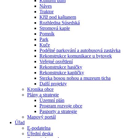
Kulturní dům
Náves
Traktor
Kříž pod kaštanem
Rozhledna Súsedská
Stromová kaple
Pomník
Park
Kuče
Podélné parkování a autobusová zastávka
Rekonstrukce komunikace u bytovek
Veřejné osvětlení
Rekonstrukce hasičky
Rekonstrukce kapličky
Stezka bosou nohou a muzeum ticha
Další projekty
Kronika obce
Plány a strategie
Územní plán
Program rozvoje obce
Pasporty a strategie
Mapový portál
Úřad
E-podatelna
Úřední deska