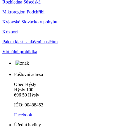
Rozhledna Súsedská
Mikroregion Podchřibí
Kyjovské Slovácko v pohybu
Krizport
Pálení klestí - hlášení hasičům
Virtuální prohlídka
Poštovní adresa
Obec Hýsly
Hýsly 100
696 50 Hýsly
IČO: 00488453
Facebook
Úřední hodiny